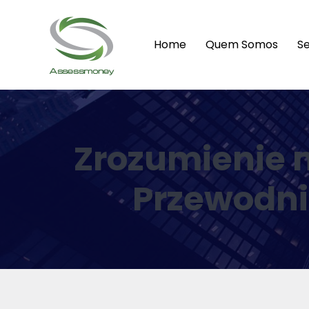
Home
Quem Somos
Se
Zrozumienie 
Przewodni