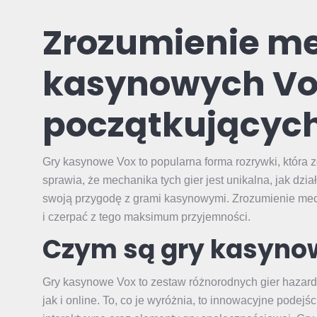
Zrozumienie me
kasynowych Vox
początkujących
Gry kasynowe Vox to popularna forma rozrywki, która z
sprawia, że mechanika tych gier jest unikalna, jak dz
swoją przygodę z grami kasynowymi. Zrozumienie mech
i czerpać z tego maksimum przyjemności.
Czym są gry kasyno
Gry kasynowe Vox to zestaw różnorodnych gier hazar
jak i online. To, co je wyróżnia, to innowacyjne podej