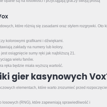
te oparte są na losowości i przyciągają graczy swoją prostą
Vox
wych, które różnią się zasadami oraz stylem rozgrywki. Oto ki
aczy kolorowymi grafikami i dźwiękami.
stawiają zakłady na numery lub kolory.
jest osiągnięcie sumy ręki jak najbliższą 21.
zyciąga wielu fanów.
tóra ręka będzie miała wyższą wartość.
iki gier kasynowych Vox
uczowych elementach, które warto zrozumieć przed rozpoczęcie
b losowych (RNG), które zapewniają sprawiedliwość i