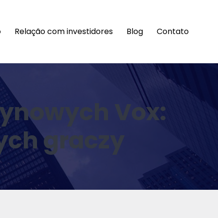
o
Relação com investidores
Blog
Contato
synowych Vox:
ych graczy