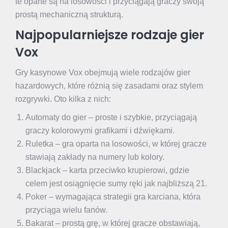
te oparte są na losowości i przyciągają graczy swoją
prostą mechaniczną strukturą.
Najpopularniejsze rodzaje gier
Vox
Gry kasynowe Vox obejmują wiele rodzajów gier
hazardowych, które różnią się zasadami oraz stylem
rozgrywki. Oto kilka z nich:
Automaty do gier – proste i szybkie, przyciągają
graczy kolorowymi grafikami i dźwiękami.
Ruletka – gra oparta na losowości, w której gracze
stawiają zakłady na numery lub kolory.
Blackjack – karta przeciwko krupierowi, gdzie
celem jest osiągnięcie sumy ręki jak najbliższą 21.
Poker – wymagająca strategii gra karciana, która
przyciąga wielu fanów.
Bakarat – prostą grę, w której gracze obstawiają,