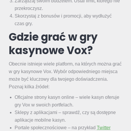
Zarządzaj swoim budżetem. Ustal limit, którego nie
przekroczysz.
Skorzystaj z bonusów i promocji, aby wydłużyć
czas gry.
Gdzie grać w gry
kasynowe Vox?
Obecnie istnieje wiele platform, na których można grać
w gry kasynowe Vox. Wybór odpowiedniego miejsca
może być kluczowy dla twojego doświadczenia.
Poznaj kilka źródeł:
Oficjalne strony kasyn online – wiele kasyn oferuje
gry Vox w swoich portfelach.
Sklepy z aplikacjami – sprawdź, czy są dostępne
aplikacje mobilne kasyn.
Portale społecznościowe – na przykład
Twitter