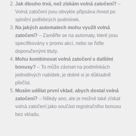
Jak dlouho trvá, než získám volná zatočení?
–
Volná zatočení jsou obvykle připsána ihned po
splnění potřebných podmínek.
Na jakých automatech mohu využít volná
zatočení?
– Zaměřte se na automaty, které jsou
specifikovány v promo akci, nebo se řiďte
doporučenými tituly.
Mohu kombinovat volná zatočení s dalšími
bonusy?
– To může záviset na podmínkách
jednotlivých nabídek, je dobré si je důkladně
přečíst.
Musím udělat první vklad, abych dostal volná
zatočení?
– Někdy ano, ale je možné také získat
volná zatočení jako součást registračního bonusu
bez vkladu.