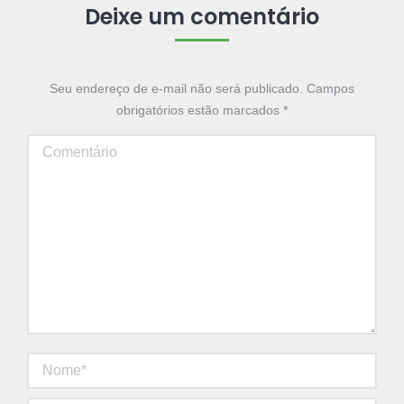
Deixe um comentário
Seu endereço de e-mail não será publicado. Campos
obrigatórios estão marcados
*
Comentário
Nome *