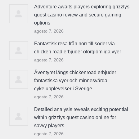
Adventure awaits players exploring grizzlys
quest casino review and secure gaming
options
agosto 7, 2026
Fantastisk resa från norr till söder via
chicken road erbjuder oförglömliga vyer
agosto 7, 2026
Äventyret längs chickenroad erbjuder
fantastiska vyer och minnesvärda
cykelupplevelser i Sverige
agosto 7, 2026
Detailed analysis reveals exciting potential
within grizzlys quest casino online for
savvy players
agosto 7, 2026