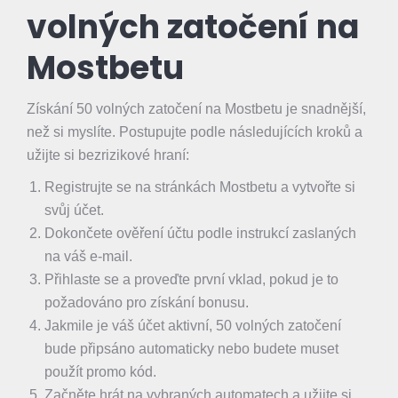
volných zatočení na
Mostbetu
Získání 50 volných zatočení na Mostbetu je snadnější,
než si myslíte. Postupujte podle následujících kroků a
užijte si bezrizikové hraní:
Registrujte se na stránkách Mostbetu a vytvořte si
svůj účet.
Dokončete ověření účtu podle instrukcí zaslaných
na váš e-mail.
Přihlaste se a proveďte první vklad, pokud je to
požadováno pro získání bonusu.
Jakmile je váš účet aktivní, 50 volných zatočení
bude připsáno automaticky nebo budete muset
použít promo kód.
Začněte hrát na vybraných automatech a užijte si