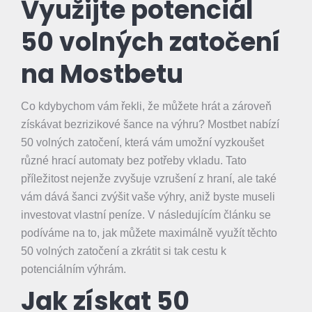
Využijte potenciál
50 volných zatočení
na Mostbetu
Co kdybychom vám řekli, že můžete hrát a zároveň
získávat bezrizikové šance na výhru? Mostbet nabízí
50 volných zatočení, která vám umožní vyzkoušet
různé hrací automaty bez potřeby vkladu. Tato
příležitost nejenže zvyšuje vzrušení z hraní, ale také
vám dává šanci zvýšit vaše výhry, aniž byste museli
investovat vlastní peníze. V následujícím článku se
podíváme na to, jak můžete maximálně využít těchto
50 volných zatočení a zkrátit si tak cestu k
potenciálním výhrám.
Jak získat 50