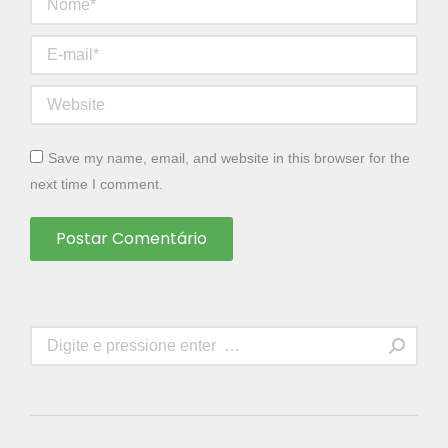
E-mail *
Website
Save my name, email, and website in this browser for the
next time I comment.
Postar Comentário
Search: