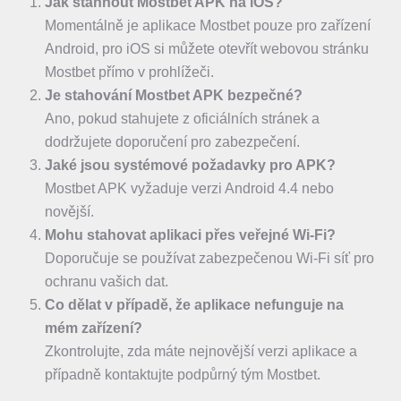
Jak stáhnout Mostbet APK na iOS?
Momentálně je aplikace Mostbet pouze pro zařízení
Android, pro iOS si můžete otevřít webovou stránku
Mostbet přímo v prohlížeči.
Je stahování Mostbet APK bezpečné?
Ano, pokud stahujete z oficiálních stránek a
dodržujete doporučení pro zabezpečení.
Jaké jsou systémové požadavky pro APK?
Mostbet APK vyžaduje verzi Android 4.4 nebo
novější.
Mohu stahovat aplikaci přes veřejné Wi-Fi?
Doporučuje se používat zabezpečenou Wi-Fi síť pro
ochranu vašich dat.
Co dělat v případě, že aplikace nefunguje na
mém zařízení?
Zkontrolujte, zda máte nejnovější verzi aplikace a
případně kontaktujte podpůrný tým Mostbet.