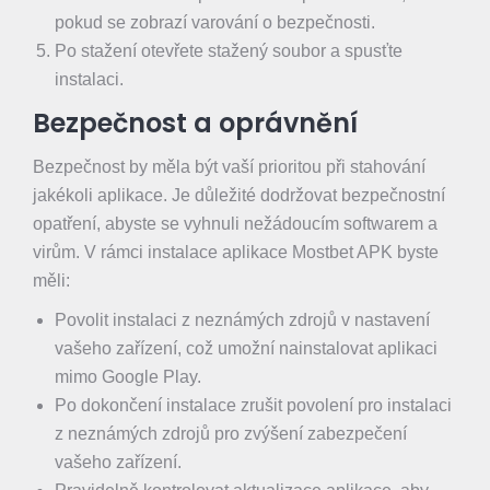
pokud se zobrazí varování o bezpečnosti.
Po stažení otevřete stažený soubor a spusťte
instalaci.
Bezpečnost a oprávnění
Bezpečnost by měla být vaší prioritou při stahování
jakékoli aplikace. Je důležité dodržovat bezpečnostní
opatření, abyste se vyhnuli nežádoucím softwarem a
virům. V rámci instalace aplikace Mostbet APK byste
měli:
Povolit instalaci z neznámých zdrojů v nastavení
vašeho zařízení, což umožní nainstalovat aplikaci
mimo Google Play.
Po dokončení instalace zrušit povolení pro instalaci
z neznámých zdrojů pro zvýšení zabezpečení
vašeho zařízení.