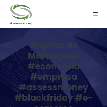
Arquivo de
Marcações:
#economia
#empresa
#assessmoney
#blackfriday #e-