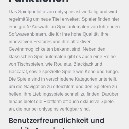
Das Spielportfolio von onlyspins ist vielfältig und wird
regelmäßig um neue Titel erweitert. Spieler finden hier
eine große Auswahl an Spielautomaten von führenden
Softwareanbietern, die für ihre hohe Qualität, ihre
innovativen Features und ihre attraktiven
Gewinnmöglichkeiten bekannt sind. Neben den
klassischen Spielautomaten gibt es auch eine Reihe
von Tischspielen, wie Roulette, Blackjack und
Baccarat, sowie spezielle Spiele wie Keno und Bingo.
Die Spiele sind in verschiedene Kategorien unterteilt,
um die Navigation zu erleichtern und den Spielern zu
helfen, ihre Lieblingsspiele schnell zu finden. Darüber
hinaus bietet die Plattform oft auch exklusive Spiele
an, die nur bei onlyspins verfügbar sind.
Benutzerfreundlichkeit und