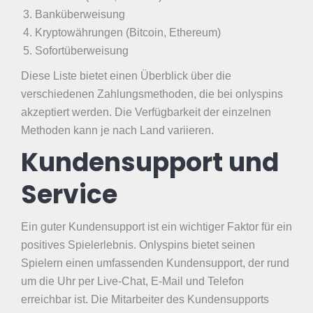
Banküberweisung
Kryptowährungen (Bitcoin, Ethereum)
Sofortüberweisung
Diese Liste bietet einen Überblick über die
verschiedenen Zahlungsmethoden, die bei onlyspins
akzeptiert werden. Die Verfügbarkeit der einzelnen
Methoden kann je nach Land variieren.
Kundensupport und
Service
Ein guter Kundensupport ist ein wichtiger Faktor für ein
positives Spielerlebnis. Onlyspins bietet seinen
Spielern einen umfassenden Kundensupport, der rund
um die Uhr per Live-Chat, E-Mail und Telefon
erreichbar ist. Die Mitarbeiter des Kundensupports