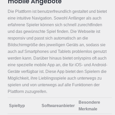
mobile Angebote
Die Plattform ist benutzerfreundlich gestaltet und bietet
eine intuitive Navigation. Sowohl Anfänger als auch
erfahrene Spieler können sich schnell zurechtfinden
und das gewünschte Spiel finden. Die Webseite ist
responsiv und passt sich automatisch an die
Bildschirmgröße des jeweiligen Geräts an, sodass sie
auch auf Smartphones und Tablets problemlos genutzt
werden kann. Darüber hinaus bietet onlyspins oft auch
eine spezielle mobile App an, die für iOS- und Android-
Geräte verfügbar ist. Diese App bietet den Spielern die
Möglichkeit, ihre Lieblingsspiele auch unterwegs zu
spielen und von unterwegs auf alle Funktionen der
Plattform zuzugreifen.
Besondere
Spieltyp
Softwareanbieter
Merkmale