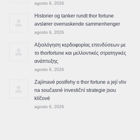
agosto 6, 2026
Historier og tanker rundt thor fortune
avslører overraskende sammenhenger
agosto 6, 2026
Αξιολόγηση κερδοφορίας επενδύσεων με
το thorfortune και μελλοντικές στρατηγικές
ανάπτυξης
agosto 6, 2026
Zajímavé postřehy o thor fortune a její vliv
na současné investiční strategie jsou
klíčové
agosto 6, 2026