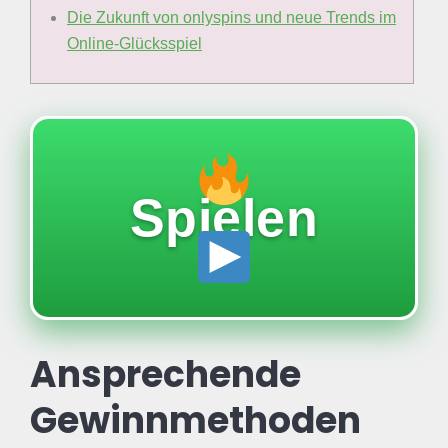
Die Zukunft von onlyspins und neue Trends im
Online-Glücksspiel
Spielen
Ansprechende
Gewinnmethoden