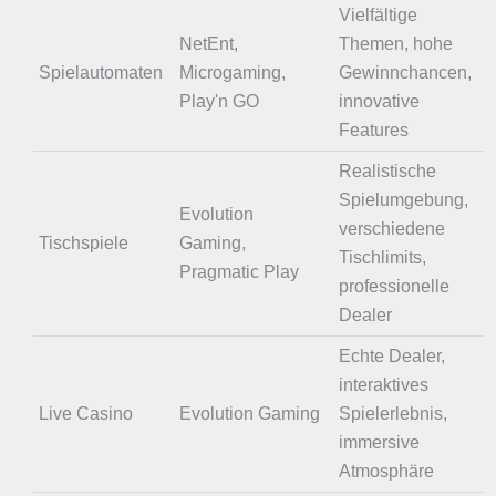
Vielfältige
NetEnt,
Themen, hohe
Spielautomaten
Microgaming,
Gewinnchancen,
Play'n GO
innovative
Features
Realistische
Spielumgebung,
Evolution
verschiedene
Tischspiele
Gaming,
Tischlimits,
Pragmatic Play
professionelle
Dealer
Echte Dealer,
interaktives
Live Casino
Evolution Gaming
Spielerlebnis,
immersive
Atmosphäre