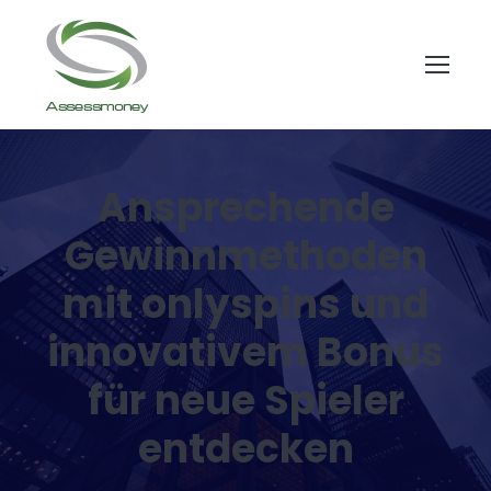
Ansprechende
Gewinnmethoden
mit onlyspins und
innovativem Bonus
für neue Spieler
entdecken