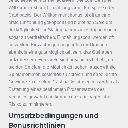
verschiedenen Formen auftreten, wie zum Beispiel
Willkommensboni, Einzahlungsboni, Freispiele oder
Cashbacks. Der Willkommensbonus ist oft an eine
erste Einzahlung gekoppelt und bietet den Spielern
die Möglichkeit, ihr Startguthaben zu verdoppeln oder
sogar zu verdreifachen. Einzahlungsboni werden oft
für weitere Einzahlungen angeboten und können
ebenfalls eine gute Möglichkeit sein, das Guthaben
aufzubessern. Freispiele sind besonders beliebt, da
sie den Spielern die Möglichkeit geben, ausgewählte
Spielautomaten kostenlos zu spielen und dabei echte
Gewinne zu erzielen. Cashbacks hingegen werden als
Erstattung eines bestimmten Prozentsatzes des
Verlustes gewährt und können dazu beitragen, das
Risiko zu minimieren.
Umsatzbedingungen und
Bonusrichtlinien