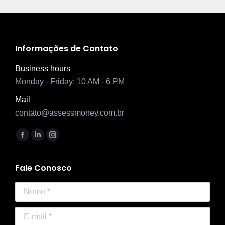
Informações de Contato
Business hours
Monday - Friday: 10 AM - 6 PM
Mail
contato@assessmoney.com.br
Encontre-nos em:
Facebook
Linkedin
Instagram
page
page
page
opens
opens
opens
Fale Conosco
in
in
in
Nome *
new
new
new
window
window
window
E-mail *