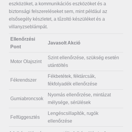
eszközöket, a kommunikációs eszközöket és a
biztonsági felszereléseket sem, mint például az
elsősegély készletet, a tűzoltó készüléket és a
villanyzseblámpát.
Ellenőrzési
Javasolt Akció
Pont
Szint ellenőrzése, szükség esetén
Motor Olajszint
utántöltés
Fékbetétek, féktárcsák,
Fékrendszer
fékfolyadék ellenőrzése
Nyomás ellenőrzése, mintázat
Gumiabroncsok
mélysége, sérülések
Lengéscsillapítók, rugók
Felfüggesztés
ellenőrzése