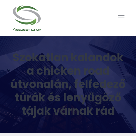
Szokatlan kalandok
a chicken road
útvonalán, felfedező
túrák és lenyűgöző
tájak várnak rád