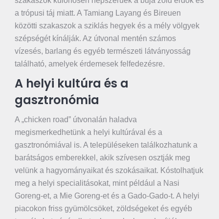
szakaszok különösen népszerűek a buja zöld erdők és
a trópusi táj miatt. A Tamiang Layang és Bireuen
közötti szakaszok a sziklás hegyek és a mély völgyek
szépségét kínálják. Az útvonal mentén számos
vízesés, barlang és egyéb természeti látványosság
található, amelyek érdemesek felfedezésre.
A helyi kultúra és a
gasztronómia
A „chicken road” útvonalán haladva
megismerkedhetünk a helyi kultúrával és a
gasztronómiával is. A településeken találkozhatunk a
barátságos emberekkel, akik szívesen osztják meg
velünk a hagyományaikat és szokásaikat. Kóstolhatjuk
meg a helyi specialitásokat, mint például a Nasi
Goreng-et, a Mie Goreng-et és a Gado-Gado-t. A helyi
piacokon friss gyümölcsöket, zöldségeket és egyéb