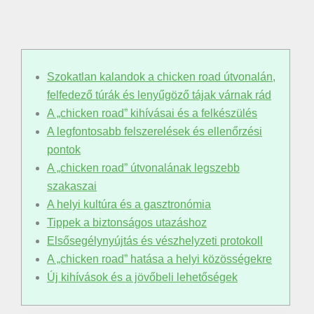
Szokatlan kalandok a chicken road útvonalán,
felfedező túrák és lenyűgöző tájak várnak rád
A „chicken road” kihívásai és a felkészülés
A legfontosabb felszerelések és ellenőrzési
pontok
A „chicken road” útvonalának legszebb
szakaszai
A helyi kultúra és a gasztronómia
Tippek a biztonságos utazáshoz
Elsősegélynyújtás és vészhelyzeti protokoll
A „chicken road” hatása a helyi közösségekre
Új kihívások és a jövőbeli lehetőségek