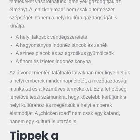
termékeket vásárolhatunk, amelyek gazdagítják az
élményt. A „chicken road” nem csak a természet
szépségét, hanem a helyi kultúra gazdagságát is
kínálja.
A helyi lakosok vendégszeretete
A hagyományos indonéz táncok és zenék
A színes piacok és az egzotikus gyümölcsök
A finom és ízletes indonéz konyha
Az útvonal mentén található falvakban megfigyelhetjük
a helyi emberek mindennapi életét, a mezőgazdasági
munkákat és a kézműves termékeket. Ez a lehetőség
lehetővé teszi számunkra, hogy közelebb kerüljünk a
helyi kultúrához és megértsük a helyi emberek
életmódját. A „chicken road” nem csak egy kaland,
hanem egy kulturális utazás is.
Tippek a