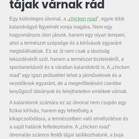
tájak várnak rád
Egy különleges útvonal, a „
chicken road
”, egyre több
kalandvágyó figyelmét vonja magára. Nem egy
hagyományos úton járunk, hanem egy olyan terepen,
ahol a természet szépsége és a kihívások egyaránt
megtalálhatóak. Ez az út nem csak a távolság
leküzdéséről szól, hanem a természet tiszteletéről, a
spontaneitásról és a váratlan kalandokról is. A „chicken
road” egy igazi próbatétel lehet a járműveknek és a
vezetőknek egyaránt, de a megerőltetésért cserébe
lenyűgöző látványok és felejthetetlen emlékek várnak.
A kalandorok számára ez az útvonal nem csupán egy
fizikai kihívás, hanem egy lehetőség a
kikapcsolódásra, a természetben való elmélyülésre és
a saját határok felfedezésére. A „chicken road”
útvonalán számos festői tájjal találkozhatunk, a buja