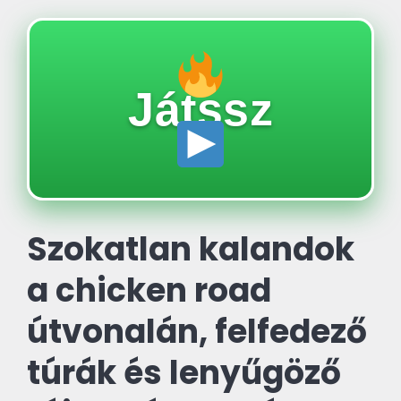
Játssz
Szokatlan kalandok
a chicken road
útvonalán, felfedező
túrák és lenyűgöző