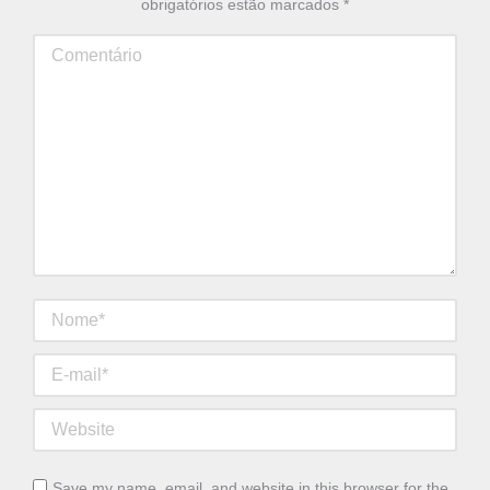
obrigatórios estão marcados
*
Comentário
Nome *
E-mail *
Website
Save my name, email, and website in this browser for the