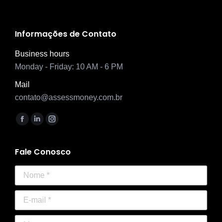
Informações de Contato
Business hours
Monday - Friday: 10 AM - 6 PM
Mail
contato@assessmoney.com.br
Encontre-nos em:
Facebook
Linkedin
Instagram
page
page
page
opens
opens
opens
Fale Conosco
in
in
in
Nome *
new
new
new
window
window
window
E-mail *
Mensagem