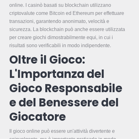
online. I casinò basati su blockchain utilizzano
criptovalute come Bitcoin ed Ethereum per effettuare
transazioni, garantendo anonimato, velocità e
sicurezza. La blockchain può anche essere utilizzata
per creare giochi dimostrabilmente equi, in cui i
risultati sono verificabili in modo indipendente.
Oltre il Gioco:
L'Importanza del
Gioco Responsabile
e del Benessere del
Giocatore
Il gioco online può essere un'attività divertente e