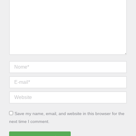
Nome *
E-mail *
Website
Save my name, email, and website in this browser for the
next time I comment.