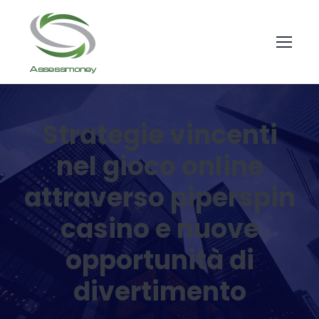
Strategie vincenti
nel gioco online
attraverso piperspin
casino e nuove
opportunità di
divertimento