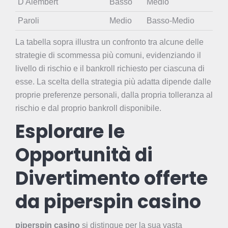
D'Alembert
Basso
Medio
Paroli
Medio
Basso-Medio
La tabella sopra illustra un confronto tra alcune delle
strategie di scommessa più comuni, evidenziando il
livello di rischio e il bankroll richiesto per ciascuna di
esse. La scelta della strategia più adatta dipende dalle
proprie preferenze personali, dalla propria tolleranza al
rischio e dal proprio bankroll disponibile.
Esplorare le
Opportunità di
Divertimento offerte
da piperspin casino
piperspin casino
si distingue per la sua vasta