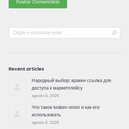
Postar Comentário
Search:
Recent articles
Народный выбор: кракен ссылка для
доступа к маркетплейсу
agosto 6, 2026
Что такое kraken onion и как его
использовать
agosto 6, 2026