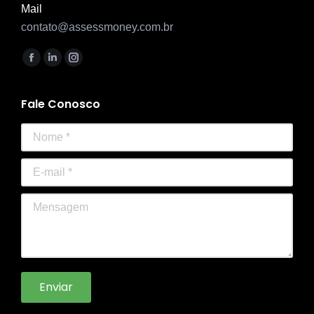
Mail
contato@assessmoney.com.br
Encontre-nos em:
Facebook
Linkedin
Instagram
page
page
page
opens
opens
opens
Fale Conosco
in
in
in
Nome *
new
new
new
window
window
window
E-mail *
Mensagem
Enviar