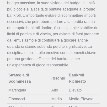
budget massimo, la suddivisione del budget in unità
più piccole e la scelta di puntate adeguate al proprio
bankroll. È importante evitare di scommettere importi
eccessivi, che potrebbero portare alla perdita rapida
del proprio bankroll. Inoltre, è consigliabile stabilire dei
limiti di perdita e di vincita, per evitare di farsi prendere
dall'entusiasmo e di continuare a giocare anche
quando si stanno subendo perdite significative. La
disciplina e il controllo emotivo sono elementi chiave
per una gestione efficace del bankroll e per
un'esperienza di gioco responsabile.
Strategia di
Bankroll
Rischio
Scommessa
Richiesto
Martingala
Alto
Elevato
Fibonacci
Medio
Medio-Elevato