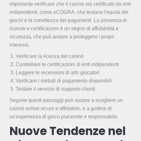
importante verificare che il casinò sia certificato da enti
indipendenti, come eCOGRA, che testano l'equità dei
giochi e la correttezza dei pagamenti. La presenza di
licenze e certificazioni è un segno di affidabilità e
sicurezza, che può aiutare a proteggere i propri
interessi.
Verificare la licenza del casinò
Controllare le certificazioni di enti indipendenti
Leggere le recensioni di altri giocatori
Verificare i metodi di pagamento disponibili
Testare il servizio di supporto clienti
Seguire questi passaggi può aiutare a scegliere un
casinò online sicuro e affidabile, e a godere di
un'esperienza di gioco piacevole e responsabile.
Nuove Tendenze nel