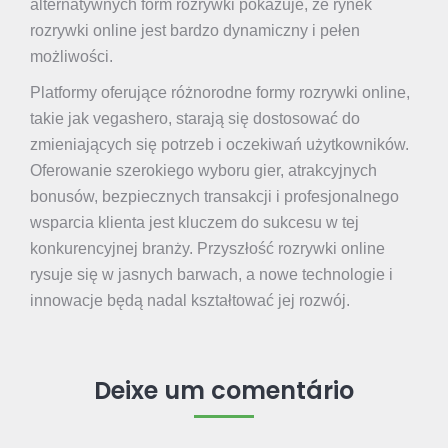
alternatywnych form rozrywki pokazuje, że rynek
rozrywki online jest bardzo dynamiczny i pełen
możliwości.
Platformy oferujące różnorodne formy rozrywki online,
takie jak vegashero, starają się dostosować do
zmieniających się potrzeb i oczekiwań użytkowników.
Oferowanie szerokiego wyboru gier, atrakcyjnych
bonusów, bezpiecznych transakcji i profesjonalnego
wsparcia klienta jest kluczem do sukcesu w tej
konkurencyjnej branży. Przyszłość rozrywki online
rysuje się w jasnych barwach, a nowe technologie i
innowacje będą nadal kształtować jej rozwój.
Deixe um comentário