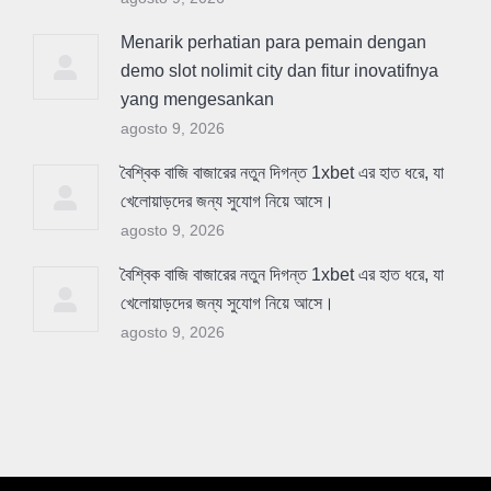
Menarik perhatian para pemain dengan
demo slot nolimit city dan fitur inovatifnya
yang mengesankan
agosto 9, 2026
বৈশ্বিক বাজি বাজারের নতুন দিগন্ত 1xbet এর হাত ধরে, যা
খেলোয়াড়দের জন্য সুযোগ নিয়ে আসে।
agosto 9, 2026
বৈশ্বিক বাজি বাজারের নতুন দিগন্ত 1xbet এর হাত ধরে, যা
খেলোয়াড়দের জন্য সুযোগ নিয়ে আসে।
agosto 9, 2026