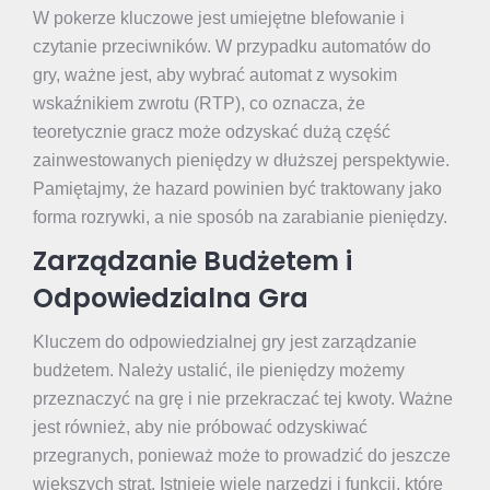
W pokerze kluczowe jest umiejętne blefowanie i
czytanie przeciwników. W przypadku automatów do
gry, ważne jest, aby wybrać automat z wysokim
wskaźnikiem zwrotu (RTP), co oznacza, że
teoretycznie gracz może odzyskać dużą część
zainwestowanych pieniędzy w dłuższej perspektywie.
Pamiętajmy, że hazard powinien być traktowany jako
forma rozrywki, a nie sposób na zarabianie pieniędzy.
Zarządzanie Budżetem i
Odpowiedzialna Gra
Kluczem do odpowiedzialnej gry jest zarządzanie
budżetem. Należy ustalić, ile pieniędzy możemy
przeznaczyć na grę i nie przekraczać tej kwoty. Ważne
jest również, aby nie próbować odzyskiwać
przegranych, ponieważ może to prowadzić do jeszcze
większych strat. Istnieje wiele narzędzi i funkcji, które