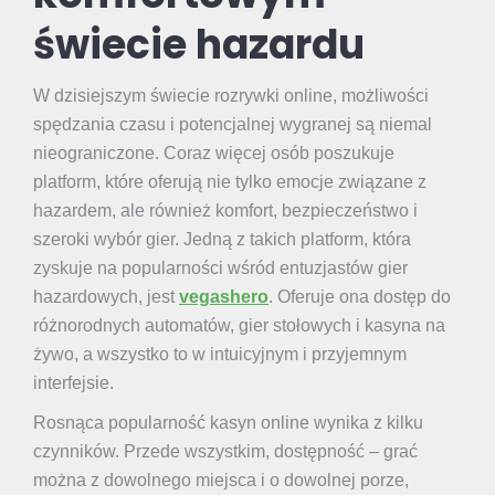
świecie hazardu
W dzisiejszym świecie rozrywki online, możliwości
spędzania czasu i potencjalnej wygranej są niemal
nieograniczone. Coraz więcej osób poszukuje
platform, które oferują nie tylko emocje związane z
hazardem, ale również komfort, bezpieczeństwo i
szeroki wybór gier. Jedną z takich platform, która
zyskuje na popularności wśród entuzjastów gier
hazardowych, jest
vegashero
. Oferuje ona dostęp do
różnorodnych automatów, gier stołowych i kasyna na
żywo, a wszystko to w intuicyjnym i przyjemnym
interfejsie.
Rosnąca popularność kasyn online wynika z kilku
czynników. Przede wszystkim, dostępność – grać
można z dowolnego miejsca i o dowolnej porze,