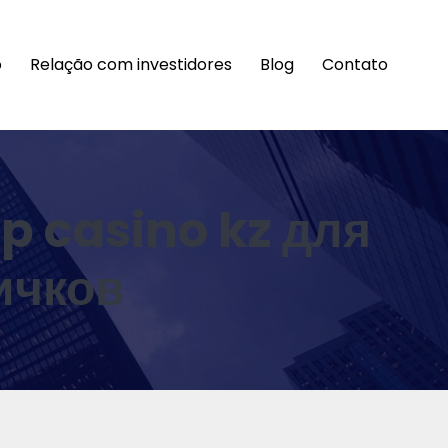
o
Relação com investidores
Blog
Contato
p casino kz для
ичков