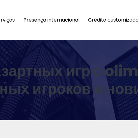
rviços
Presença internacional
Crédito customizad
зартных игр с olim
ных игроков и нов