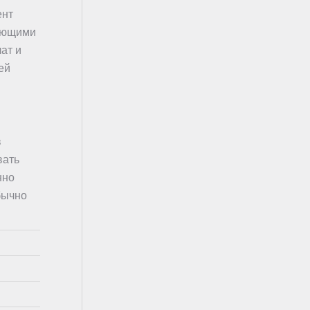
ент
вающими
ат и
ей
в
вать
нно
бычно