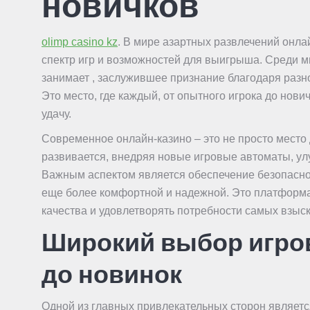
новичков
olimp casino kz
. В мире азартных развлечений онла
спектр игр и возможностей для выигрыша. Среди 
занимает
, заслужившее признание благодаря разн
Это место, где каждый, от опытного игрока до нов
удачу.
Современное онлайн-казино – это не просто место 
развивается, внедряя новые игровые автоматы, ул
Важным аспектом является обеспечение безопаснос
еще более комфортной и надежной. Это платформа
качества и удовлетворять потребности самых взыск
Широкий выбор игров
до новинок
Одной из главных привлекательных сторон
являетс