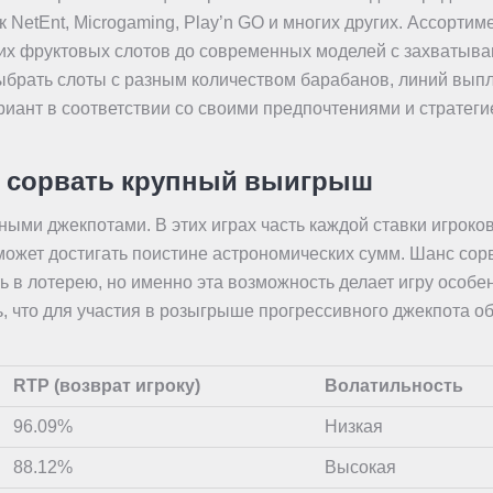
 NetEnt, Microgaming, Play’n GO и многих других. Ассортим
ких фруктовых слотов до современных моделей с захваты
ыбрать слоты с разным количеством барабанов, линий выпл
иант в соответствии со своими предпочтениями и стратеги
с сорвать крупный выигрыш
ыми джекпотами. В этих играх часть каждой ставки игроко
ожет достигать поистине астрономических сумм. Шанс сор
 в лотерею, но именно эта возможность делает игру особе
 что для участия в розыгрыше прогрессивного джекпота о
RTP (возврат игроку)
Волатильность
96.09%
Низкая
88.12%
Высокая