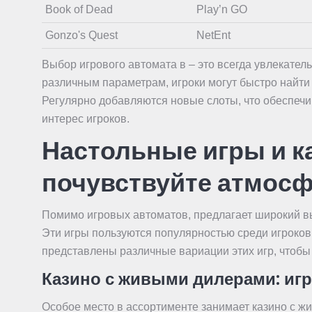
Book of Dead
Play’n GO
Gonzo's Quest
NetEnt
Выбор игрового автомата в
– это всегда увлекате
различным параметрам, игроки могут быстро найти
Регулярно добавляются новые слоты, что обеспеч
интерес игроков.
Настольные игры и к
почувствуйте атмосф
Помимо игровых автоматов,
предлагает широкий вы
Эти игры пользуются популярностью среди игроков,
представлены различные вариации этих игр, чтобы
Казино с живыми дилерами: иг
Особое место в ассортименте
занимает казино с ж