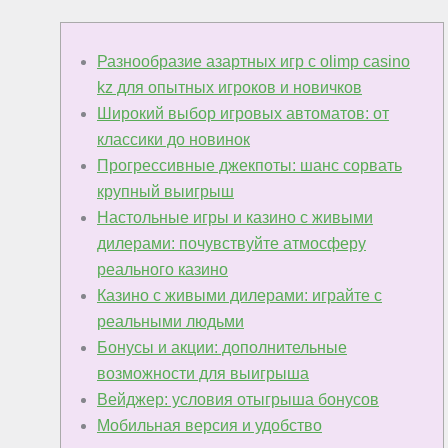
Разнообразие азартных игр с olimp casino
kz для опытных игроков и новичков
Широкий выбор игровых автоматов: от
классики до новинок
Прогрессивные джекпоты: шанс сорвать
крупный выигрыш
Настольные игры и казино с живыми
дилерами: почувствуйте атмосферу
реального казино
Казино с живыми дилерами: играйте с
реальными людьми
Бонусы и акции: дополнительные
возможности для выигрыша
Вейджер: условия отыгрыша бонусов
Мобильная версия и удобство