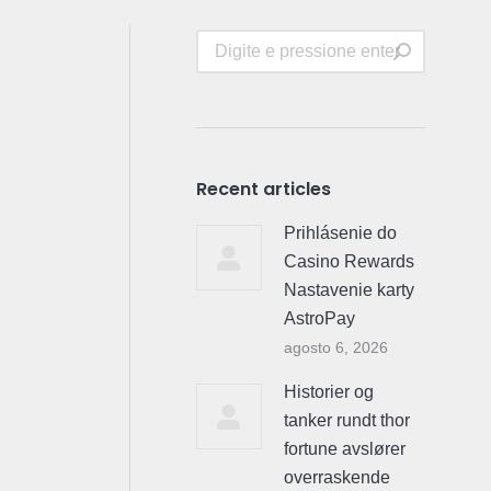
Search:
Recent articles
Prihlásenie do
Casino Rewards
Nastavenie karty
AstroPay
agosto 6, 2026
Historier og
tanker rundt thor
fortune avslører
overraskende