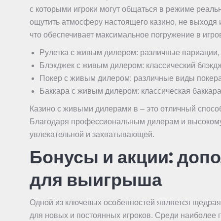
с которыми игроки могут общаться в режиме реаль
ощутить атмосферу настоящего казино, не выходя 
что обеспечивает максимальное погружение в игро
Рулетка с живым дилером: различные вариации,
Блэкджек с живым дилером: классический блэкдж
Покер с живым дилером: различные виды покера,
Баккара с живым дилером: классическая баккара
Казино с живыми дилерами в
– это отличный спосо
Благодаря профессиональным дилерам и высокому 
увлекательной и захватывающей.
Бонусы и акции: до
для выигрыша
Одной из ключевых особенностей
является щедрая
для новых и постоянных игроков. Среди наиболее