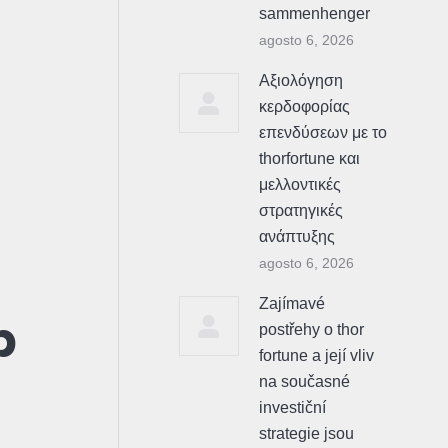
sammenhenger
agosto 6, 2026
Αξιολόγηση
κερδοφορίας
επενδύσεων με το
thorfortune και
μελλοντικές
στρατηγικές
ανάπτυξης
agosto 6, 2026
Zajímavé
p
postřehy o thor
fortune a její vliv
na současné
investiční
strategie jsou