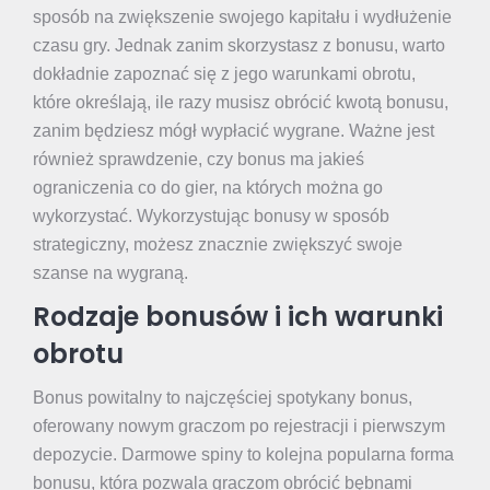
sposób na zwiększenie swojego kapitału i wydłużenie
czasu gry. Jednak zanim skorzystasz z bonusu, warto
dokładnie zapoznać się z jego warunkami obrotu,
które określają, ile razy musisz obrócić kwotą bonusu,
zanim będziesz mógł wypłacić wygrane. Ważne jest
również sprawdzenie, czy bonus ma jakieś
ograniczenia co do gier, na których można go
wykorzystać. Wykorzystując bonusy w sposób
strategiczny, możesz znacznie zwiększyć swoje
szanse na wygraną.
Rodzaje bonusów i ich warunki
obrotu
Bonus powitalny to najczęściej spotykany bonus,
oferowany nowym graczom po rejestracji i pierwszym
depozycie. Darmowe spiny to kolejna popularna forma
bonusu, która pozwala graczom obrócić bębnami