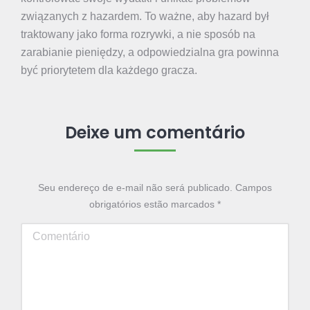
związanych z hazardem. To ważne, aby hazard był
traktowany jako forma rozrywki, a nie sposób na
zarabianie pieniędzy, a odpowiedzialna gra powinna
być priorytetem dla każdego gracza.
Deixe um comentário
Seu endereço de e-mail não será publicado. Campos
obrigatórios estão marcados
*
Comentário