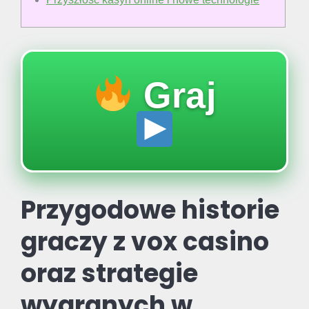
Graj
Przygodowe historie
graczy z vox casino
oraz strategie
wygranych w