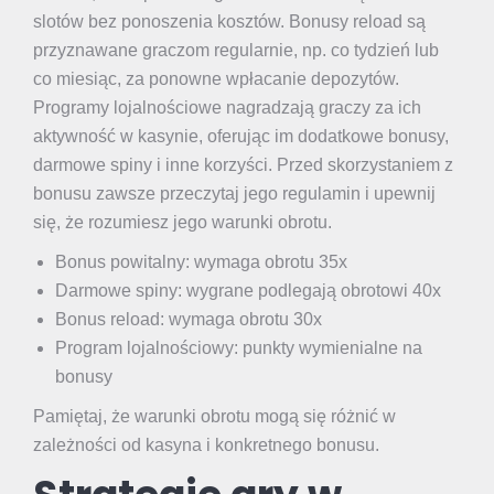
slotów bez ponoszenia kosztów. Bonusy reload są
przyznawane graczom regularnie, np. co tydzień lub
co miesiąc, za ponowne wpłacanie depozytów.
Programy lojalnościowe nagradzają graczy za ich
aktywność w kasynie, oferując im dodatkowe bonusy,
darmowe spiny i inne korzyści. Przed skorzystaniem z
bonusu zawsze przeczytaj jego regulamin i upewnij
się, że rozumiesz jego warunki obrotu.
Bonus powitalny: wymaga obrotu 35x
Darmowe spiny: wygrane podlegają obrotowi 40x
Bonus reload: wymaga obrotu 30x
Program lojalnościowy: punkty wymienialne na
bonusy
Pamiętaj, że warunki obrotu mogą się różnić w
zależności od kasyna i konkretnego bonusu.