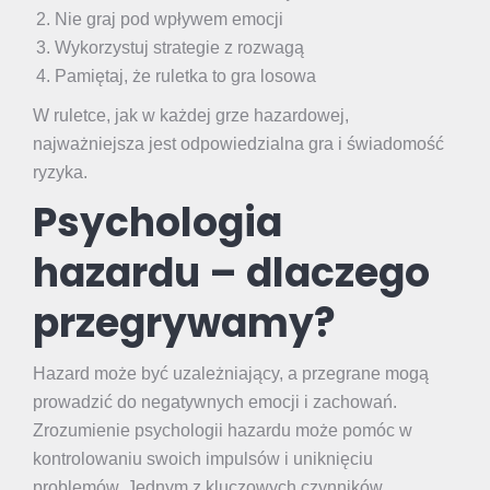
Nie graj pod wpływem emocji
Wykorzystuj strategie z rozwagą
Pamiętaj, że ruletka to gra losowa
W ruletce, jak w każdej grze hazardowej,
najważniejsza jest odpowiedzialna gra i świadomość
ryzyka.
Psychologia
hazardu – dlaczego
przegrywamy?
Hazard może być uzależniający, a przegrane mogą
prowadzić do negatywnych emocji i zachowań.
Zrozumienie psychologii hazardu może pomóc w
kontrolowaniu swoich impulsów i uniknięciu
problemów. Jednym z kluczowych czynników