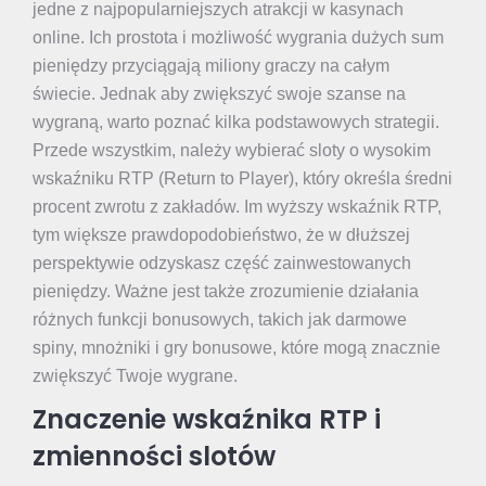
jedne z najpopularniejszych atrakcji w kasynach
online. Ich prostota i możliwość wygrania dużych sum
pieniędzy przyciągają miliony graczy na całym
świecie. Jednak aby zwiększyć swoje szanse na
wygraną, warto poznać kilka podstawowych strategii.
Przede wszystkim, należy wybierać sloty o wysokim
wskaźniku RTP (Return to Player), który określa średni
procent zwrotu z zakładów. Im wyższy wskaźnik RTP,
tym większe prawdopodobieństwo, że w dłuższej
perspektywie odzyskasz część zainwestowanych
pieniędzy. Ważne jest także zrozumienie działania
różnych funkcji bonusowych, takich jak darmowe
spiny, mnożniki i gry bonusowe, które mogą znacznie
zwiększyć Twoje wygrane.
Znaczenie wskaźnika RTP i
zmienności slotów