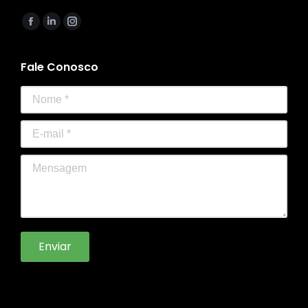
Encontre-nos em:
Facebook
Linkedin
Instagram
page
page
page
opens
opens
opens
Fale Conosco
in
in
in
Nome *
new
new
new
window
window
window
E-mail *
Mensagem
Enviar