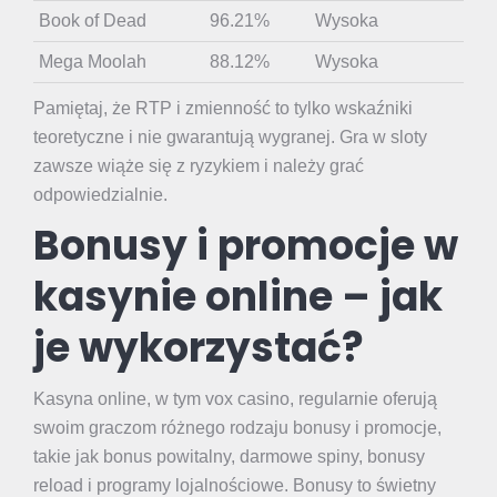
Book of Dead
96.21%
Wysoka
Mega Moolah
88.12%
Wysoka
Pamiętaj, że RTP i zmienność to tylko wskaźniki
teoretyczne i nie gwarantują wygranej. Gra w sloty
zawsze wiąże się z ryzykiem i należy grać
odpowiedzialnie.
Bonusy i promocje w
kasynie online – jak
je wykorzystać?
Kasyna online, w tym vox casino, regularnie oferują
swoim graczom różnego rodzaju bonusy i promocje,
takie jak bonus powitalny, darmowe spiny, bonusy
reload i programy lojalnościowe. Bonusy to świetny