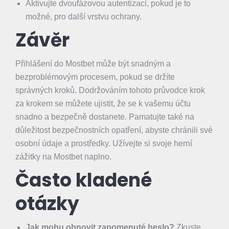
Aktivujte dvoufázovou autentizaci, pokud je to
možné, pro další vrstvu ochrany.
Závěr
Přihlášení do Mostbet může být snadným a
bezproblémovým procesem, pokud se držíte
správných kroků. Dodržováním tohoto průvodce krok
za krokem se můžete ujistit, že se k vašemu účtu
snadno a bezpečně dostanete. Pamatujte také na
důležitost bezpečnostních opatření, abyste chránili své
osobní údaje a prostředky. Užívejte si svoje herní
zážitky na Mostbet naplno.
Často kladené
otázky
Jak mohu obnovit zapomenuté heslo?
Zkuste