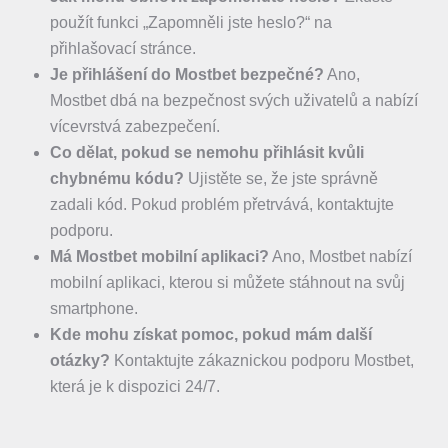
použít funkci „Zapomněli jste heslo?“ na
přihlašovací stránce.
Je přihlášení do Mostbet bezpečné?
Ano,
Mostbet dbá na bezpečnost svých uživatelů a nabízí
vícevrstvá zabezpečení.
Co dělat, pokud se nemohu přihlásit kvůli
chybnému kódu?
Ujistěte se, že jste správně
zadali kód. Pokud problém přetrvává, kontaktujte
podporu.
Má Mostbet mobilní aplikaci?
Ano, Mostbet nabízí
mobilní aplikaci, kterou si můžete stáhnout na svůj
smartphone.
Kde mohu získat pomoc, pokud mám další
otázky?
Kontaktujte zákaznickou podporu Mostbet,
která je k dispozici 24/7.