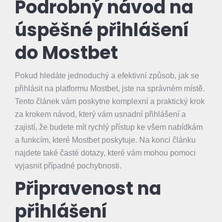
Podrobný návod na
úspěšné přihlášení
do Mostbet
Pokud hledáte jednoduchý a efektivní způsob, jak se
přihlásit na platformu Mostbet, jste na správném místě.
Tento článek vám poskytne komplexní a praktický krok
za krokem návod, který vám usnadní přihlášení a
zajistí, že budete mít rychlý přístup ke všem nabídkám
a funkcím, které Mostbet poskytuje. Na konci článku
najdete také časté dotazy, které vám mohou pomoci
vyjasnit případné pochybnosti.
Připravenost na
přihlášení