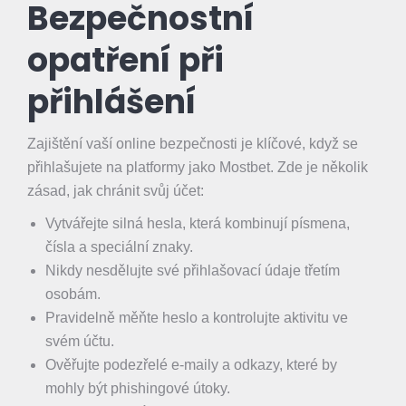
Bezpečnostní
opatření při
přihlášení
Zajištění vaší online bezpečnosti je klíčové, když se
přihlašujete na platformy jako Mostbet. Zde je několik
zásad, jak chránit svůj účet:
Vytvářejte silná hesla, která kombinují písmena,
čísla a speciální znaky.
Nikdy nesdělujte své přihlašovací údaje třetím
osobám.
Pravidelně měňte heslo a kontrolujte aktivitu ve
svém účtu.
Ověřujte podezřelé e-maily a odkazy, které by
mohly být phishingové útoky.