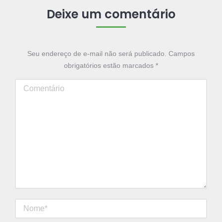
Deixe um comentário
Seu endereço de e-mail não será publicado. Campos
obrigatórios estão marcados
*
Comentário
Nome *