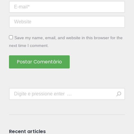
E-mail *
Website
Save my name, email, and website in this browser for the
next time I comment.
Postar Comentário
Search:
Recent articles