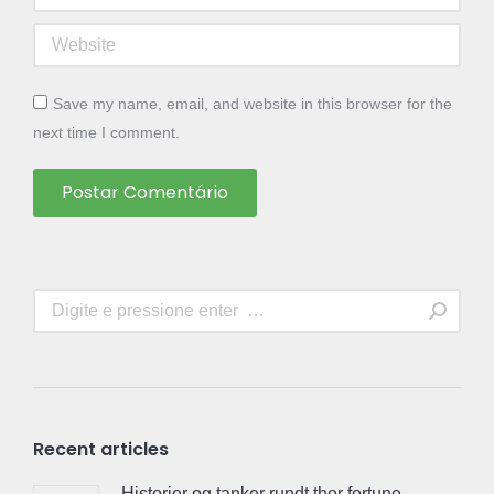
Website
Save my name, email, and website in this browser for the
next time I comment.
Postar Comentário
Search:
Recent articles
Historier og tanker rundt thor fortune