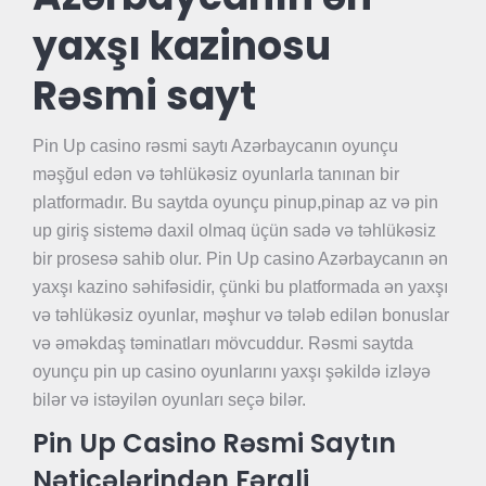
yaxşı kazinosu
Rəsmi sayt
Pin Up casino rəsmi saytı Azərbaycanın oyunçu
məşğul edən və təhlükəsiz oyunlarla tanınan bir
platformadır. Bu saytda oyunçu pinup,pinap az və pin
up giriş sistemə daxil olmaq üçün sadə və təhlükəsiz
bir prosesə sahib olur. Pin Up casino Azərbaycanın ən
yaxşı kazino səhifəsidir, çünki bu platformada ən yaxşı
və təhlükəsiz oyunlar, məşhur və tələb edilən bonuslar
və əməkdaş təminatları mövcuddur. Rəsmi saytda
oyunçu pin up casino oyunlarını yaxşı şəkildə izləyə
bilər və istəyilən oyunları seçə bilər.
Pin Up Casino Rəsmi Saytın
Nəticələrindən Fərqli