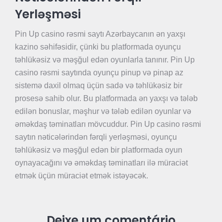
Yerləşməsi
Pin Up casino rəsmi saytı Azərbaycanın ən yaxşı
kazino səhifəsidir, çünki bu platformada oyunçu
təhlükəsiz və məşğul edən oyunlarla tanınır. Pin Up
casino rəsmi saytında oyunçu pinup və pinap az
sistemə daxil olmaq üçün sadə və təhlükəsiz bir
prosesə sahib olur. Bu platformada ən yaxşı və tələb
edilən bonuslar, məşhur və tələb edilən oyunlar və
əməkdaş təminatları mövcuddur. Pin Up casino rəsmi
saytın nəticələrindən fərqli yerləşməsi, oyunçu
təhlükəsiz və məşğul edən bir platformada oyun
oynayacağını və əməkdaş təminatları ilə müraciət
etmək üçün müraciət etmək istəyəcək.
Deixe um comentário