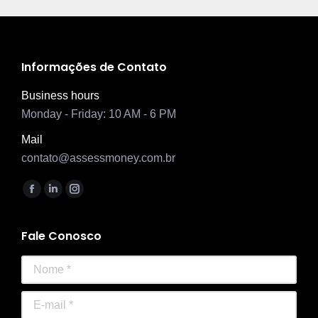
Informações de Contato
Business hours
Monday - Friday: 10 AM - 6 PM
Mail
contato@assessmoney.com.br
Encontre-nos em:
Facebook
Linkedin
Instagram
page
page
page
opens
opens
opens
Fale Conosco
in
in
in
Nome *
new
new
new
window
window
window
E-mail *