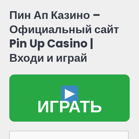
Пин Ап Казино –
Официальный сайт
Pin Up Casino |
Входи и играй
ИГРАТЬ