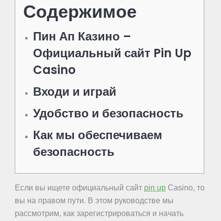
Содержимое
Пин Ап Казино –
Официальный сайт Pin Up
Casino
Входи и играй
Удобство и безопасность
Как мы обеспечиваем
безопасность
Если вы ищете официальный сайт
pin up
Casino, то
вы на правом пути. В этом руководстве мы
рассмотрим, как зарегистрироваться и начать