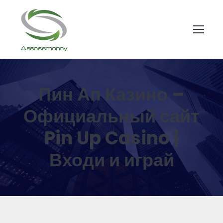
Пин Ап Казино –
Официальный сайт
Pin Up Casino |
Входи и играй