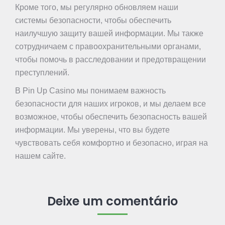
Кроме того, мы регулярно обновляем наши
системы безопасности, чтобы обеспечить
наилучшую защиту вашей информации. Мы также
сотрудничаем с правоохранительными органами,
чтобы помочь в расследовании и предотвращении
преступлений.
В Pin Up Casino мы понимаем важность
безопасности для наших игроков, и мы делаем все
возможное, чтобы обеспечить безопасность вашей
информации. Мы уверены, что вы будете
чувствовать себя комфортно и безопасно, играя на
нашем сайте.
Deixe um comentário