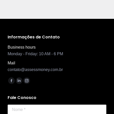
Informações de Contato
Business hours
Monday - Friday: 10 AM - 6 PM
Mail
contato@assessmoney.com.br
Encontre-nos em:
Facebook
Linkedin
Instagram
page
page
page
opens
opens
opens
Fale Conosco
in
in
in
Nome *
new
new
new