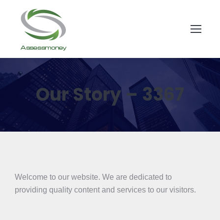
Our Story – 3367
Welcome to our website. We are dedicated to
providing quality content and services to our visitors.