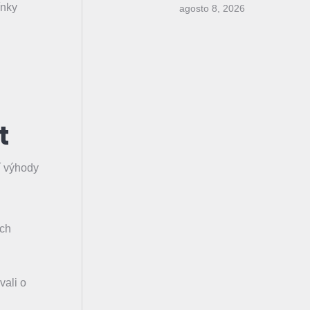
ínky
agosto 8, 2026
t
í výhody
ích
vali o