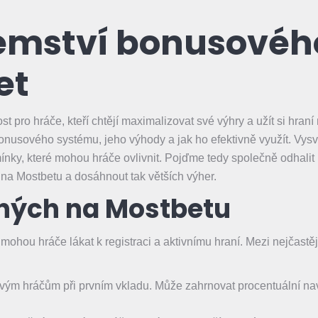
emství bonusovéh
et
pro hráče, kteří chtějí maximalizovat své výhry a užít si hraní 
bonusového systému, jeho výhody a jak ho efektivně využít. Vysv
mínky, které mohou hráče ovlivnit. Pojďme tedy společně odhalit
na Mostbetu a dosáhnout tak větších výher.
ných na Mostbetu
ohou hráče lákat k registraci a aktivnímu hraní. Mezi nejčastěj
vým hráčům při prvním vkladu. Může zahrnovat procentuální na