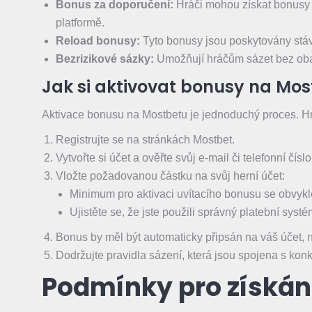
Bonus za doporučení:
Hráči mohou získat bonusy z
platformě.
Reload bonusy:
Tyto bonusy jsou poskytovány stáv
Bezrizikové sázky:
Umožňují hráčům sázet bez obav
Jak si aktivovat bonusy na Mo
Aktivace bonusu na Mostbetu je jednoduchý proces. Hr
Registrujte se na stránkách Mostbet.
Vytvořte si účet a ověřte svůj e-mail či telefonní číslo
Vložte požadovanou částku na svůj herní účet:
Minimum pro aktivaci uvítacího bonusu se obvyk
Ujistěte se, že jste použili správný platební syst
Bonus by měl být automaticky připsán na váš účet, 
Dodržujte pravidla sázení, která jsou spojena s ko
Podmínky pro získání