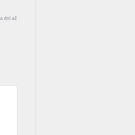
ka dní až