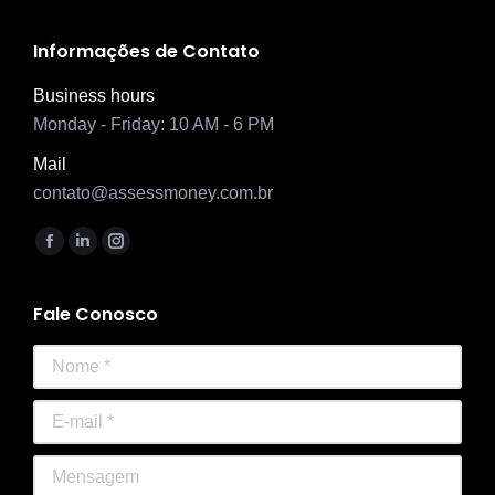
Informações de Contato
Business hours
Monday - Friday: 10 AM - 6 PM
Mail
contato@assessmoney.com.br
Encontre-nos em:
Facebook
Linkedin
Instagram
page
page
page
opens
opens
opens
Fale Conosco
in
in
in
Nome *
new
new
new
window
window
window
E-mail *
Mensagem