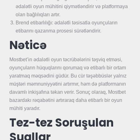
ədalətli oyun mühitini qiymətləndirir və platformaya
olan bağlılıqları artır.
Brend etibarlılığı: ədalətli təsisatla oyunçuların
etibarını qazanma prosesi sürətləndirir.
Nəticə
Mostbet’in ədalətli oyun təcrübələrini təşviq etməsi,
oyunçuların hüquqlarını qorumaq və etibarlı bir ortam
yaratmaq məqsədini güdür. Bu cür təşəbbüslər yalnız
müştəri məmnuniyyətini artırmır, həm də platformanın
davamlı inkişafına təkan verir. Sonuç olaraq, Mostbet
bazardakı rəqabətini artıraraq daha etibarlı bir oyun
mühiti yaradır.
Tez-tez Soruşulan
Suallar