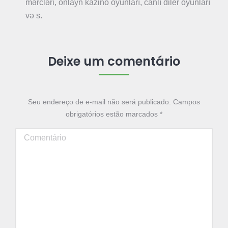
mərcləri, onlayn kazino oyunları, canlı diler oyunları
və s.
Deixe um comentário
Seu endereço de e-mail não será publicado. Campos
obrigatórios estão marcados
*
Comentário