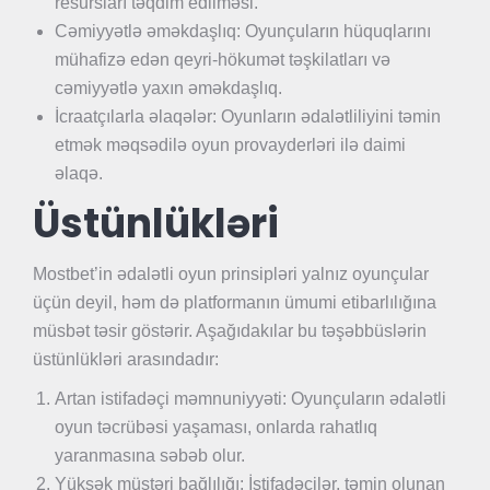
resursları təqdim edilməsi.
Cəmiyyətlə əməkdaşlıq: Oyunçuların hüquqlarını
mühafizə edən qeyri-hökumət təşkilatları və
cəmiyyətlə yaxın əməkdaşlıq.
İcraatçılarla əlaqələr: Oyunların ədalətliliyini təmin
etmək məqsədilə oyun provayderləri ilə daimi
əlaqə.
Üstünlükləri
Mostbet’in ədalətli oyun prinsipləri yalnız oyunçular
üçün deyil, həm də platformanın ümumi etibarlılığına
müsbət təsir göstərir. Aşağıdakılar bu təşəbbüslərin
üstünlükləri arasındadır:
Artan istifadəçi məmnuniyyəti: Oyunçuların ədalətli
oyun təcrübəsi yaşaması, onlarda rahatlıq
yaranmasına səbəb olur.
Yüksək müştəri bağlılığı: İstifadəçilər, təmin olunan