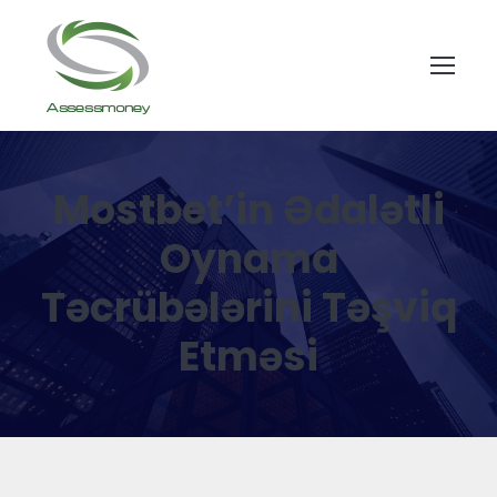
Mostbet’in Ədalətli
Oynama
Təcrübələrini Təşviq
Etməsi