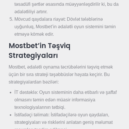
təsadüfi şərtlər əsasında müəyyənləşdirilir ki, bu da
ədalətliliyi artırır.
Mövcud qaydalara riayət: Dövlət tələblərinə
uyğunluq, Mostbet’in ədalətli oyun sistemini təmin
etməyə kömək edir.
Mostbet’in Təşviq
Strategiyaları
Mostbet, ədalətli oynama təcrübələrini təşviq etmək
üçün bir sıra strateji təşəbbüslər həyata keçirir. Bu
strategiyalardan bəziləri:
İT dəstəklə: Oyun sisteminin daha etibarlı və şaffaf
olmasını təmin edən müasir informasiya
texnologiyalarının tətbiqi.
İstifadəçi təlimatı: İstifadəçilərə oyun qaydaları,
strategiyaları və risklərini anlatan geniş məlumat