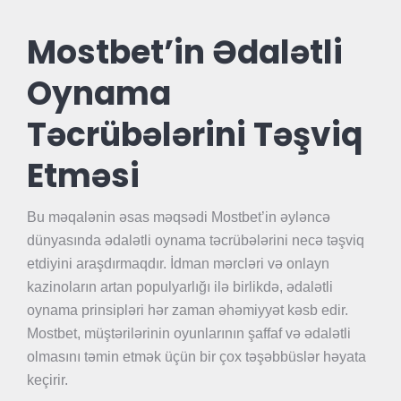
Mostbet’in Ədalətli
Oynama
Təcrübələrini Təşviq
Etməsi
Bu məqalənin əsas məqsədi Mostbet’in əyləncə
dünyasında ədalətli oynama təcrübələrini necə təşviq
etdiyini araşdırmaqdır. İdman mərcləri və onlayn
kazinoların artan populyarlığı ilə birlikdə, ədalətli
oynama prinsipləri hər zaman əhəmiyyət kəsb edir.
Mostbet, müştərilərinin oyunlarının şaffaf və ədalətli
olmasını təmin etmək üçün bir çox təşəbbüslər həyata
keçirir.