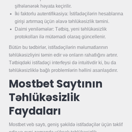
şifrələnərək həyata keçirilir.
İki faktorlu autentifikasiya: İstifadəçilərin hesablarına
girişi artırmaq üçün əlavə təhlükəsizlik təmini.
Daimi yeniləmələr: Tətbiq, yeni təhlükəsizlik
protokolları ilə mütəmadi olaraq güncellenir.
Bütün bu tədbirlər, istifadəçilərin məlumatlarının
təhlükəsizliyini təmin edir və onların rahatlığını artırır.
Tətbiqdəki istifadəçi interfeysi də intuitivdir ki, bu da
təhlükəsizliklə bağlı problemlərin həllini asanlaşdırır.
Mostbet Saytının
Təhlükəsizlik
Faydaları
Mostbet veb saytı, geniş şəkildə istifadəçilər üçün təklif