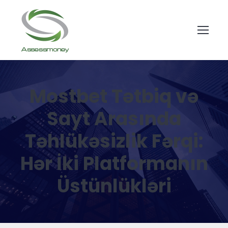
Mostbet Tətbiq və
Sayt Arasında
Təhlükəsizlik Fərqi:
Hər İki Platformanın
Üstünlükləri