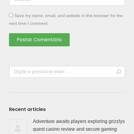
Save my name, email, and website in this browser for the
next time I comment.
Postar Comentário
Search:
Recent articles
Adventure awaits players exploring grizzlys
quest casino review and secure gaming