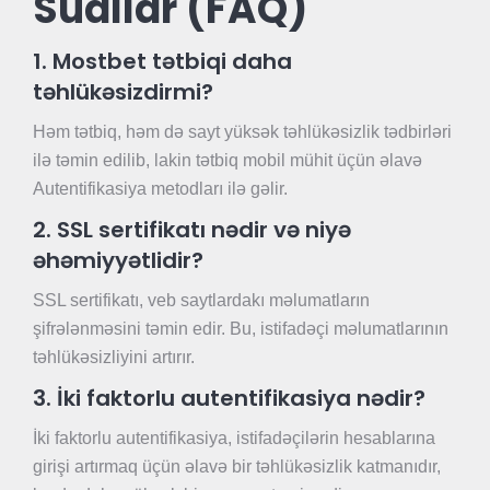
Suallar (FAQ)
1. Mostbet tətbiqi daha
təhlükəsizdirmi?
Həm tətbiq, həm də sayt yüksək təhlükəsizlik tədbirləri
ilə təmin edilib, lakin tətbiq mobil mühit üçün əlavə
Autentifikasiya metodları ilə gəlir.
2. SSL sertifikatı nədir və niyə
əhəmiyyətlidir?
SSL sertifikatı, veb saytlardakı məlumatların
şifrələnməsini təmin edir. Bu, istifadəçi məlumatlarının
təhlükəsizliyini artırır.
3. İki faktorlu autentifikasiya nədir?
İki faktorlu autentifikasiya, istifadəçilərin hesablarına
girişi artırmaq üçün əlavə bir təhlükəsizlik katmanıdır,