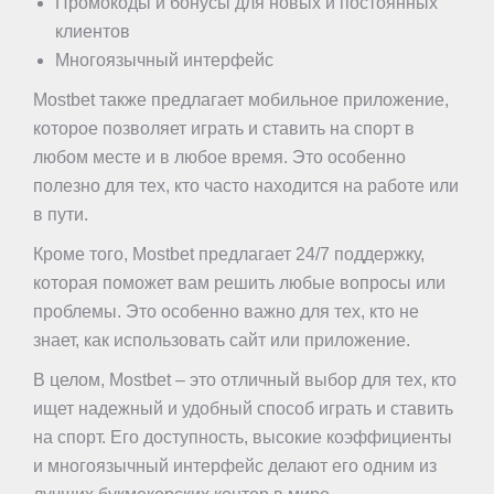
Промокоды и бонусы для новых и постоянных
клиентов
Многоязычный интерфейс
Mostbet также предлагает мобильное приложение,
которое позволяет играть и ставить на спорт в
любом месте и в любое время. Это особенно
полезно для тех, кто часто находится на работе или
в пути.
Кроме того, Mostbet предлагает 24/7 поддержку,
которая поможет вам решить любые вопросы или
проблемы. Это особенно важно для тех, кто не
знает, как использовать сайт или приложение.
В целом, Mostbet – это отличный выбор для тех, кто
ищет надежный и удобный способ играть и ставить
на спорт. Его доступность, высокие коэффициенты
и многоязычный интерфейс делают его одним из