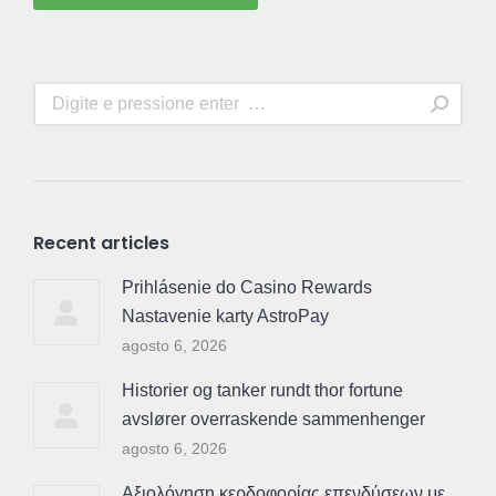
Search:
Recent articles
Prihlásenie do Casino Rewards
Nastavenie karty AstroPay
agosto 6, 2026
Historier og tanker rundt thor fortune
avslører overraskende sammenhenger
agosto 6, 2026
Αξιολόγηση κερδοφορίας επενδύσεων με