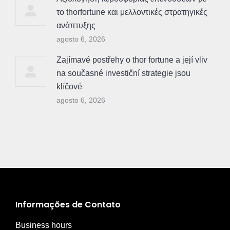
το thorfortune και μελλοντικές στρατηγικές
ανάπτυξης
agosto 6, 2026
Zajímavé postřehy o thor fortune a její vliv
na současné investiční strategie jsou
klíčové
agosto 6, 2026
Informações de Contato
Business hours