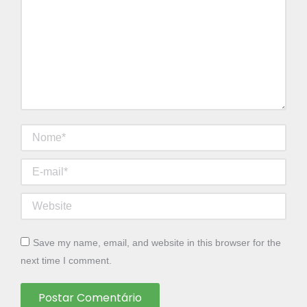
Nome *
E-mail *
Website
Save my name, email, and website in this browser for the
next time I comment.
Postar Comentário