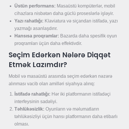
Üstün performans:
Masaüstü kompüterlər, mobil
cihazlara nisbətən daha güclü proseslərlə işləyir.
Yazı rahatlığı:
Klaviatura və siçandan istifadə, yazı
yazmağı asanlaşdırır.
Hansısa proqramlar:
Bazarda daha spesifik oyun
proqramları üçün daha effektivdir.
Seçim Edərkən Nələrə Diqqət
Etmək Lazımdır?
Mobil və masaüstü arasında seçim edərkən nəzərə
alınması vacib olan amilləri siyahıya alırıq:
İstifadə rahatlığı:
Hər iki platformanın istifadəçi
interfeysinin sadəliyi.
Təhlükəsizlik:
Oyunların və məlumatların
təhlükəsizliyi üçün hansı platformanın daha etibarlı
olması.