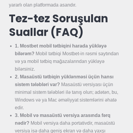
yararlı olan platformada asandır.
Tez-tez Soruşulan
Suallar (FAQ)
1. Mostbet mobil tətbiqini harada yükləyə
bilərəm?
Mobil tətbiqi Mostbet-in rəsmi saytından
və ya mobil tətbiq mağazalarından yükləyə
bilərsiniz.
2. Masaüstü tətbiqin yüklənməsi üçün hansı
sistem tələbləri var?
Masaüstü versiyası üçün
minimal sistem tələbləri ilə tanış olun; adətən, bu,
Windows və ya Mac əməliyyat sistemlərini əhatə
edir.
3. Mobil və masaüstü versiya arasında fərq
nədir?
Mobil versiya daha portativdir, masaüstü
versiya isə daha geniş ekran və daha yaxşı