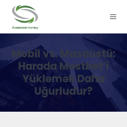
Mobil vs. Masaüstü:
Harada Mostbet’i
Yükləmək Daha
Uğurludur?