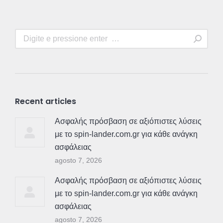
Search:
Recent articles
Ασφαλής πρόσβαση σε αξιόπιστες λύσεις
με το spin-lander.com.gr για κάθε ανάγκη
ασφάλειας
agosto 7, 2026
Ασφαλής πρόσβαση σε αξιόπιστες λύσεις
με το spin-lander.com.gr για κάθε ανάγκη
ασφάλειας
agosto 7, 2026