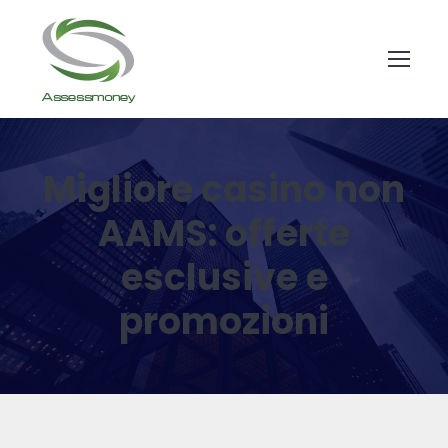
Migliore casino non
AAMS: offerte
esclusive e
promozioni