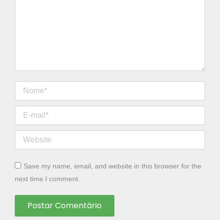
Nome *
E-mail *
Website
Save my name, email, and website in this browser for the
next time I comment.
Postar Comentário