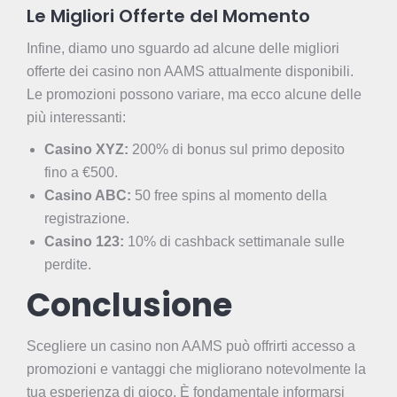
Le Migliori Offerte del Momento
Infine, diamo uno sguardo ad alcune delle migliori
offerte dei casino non AAMS attualmente disponibili.
Le promozioni possono variare, ma ecco alcune delle
più interessanti:
Casino XYZ:
200% di bonus sul primo deposito
fino a €500.
Casino ABC:
50 free spins al momento della
registrazione.
Casino 123:
10% di cashback settimanale sulle
perdite.
Conclusione
Scegliere un casino non AAMS può offrirti accesso a
promozioni e vantaggi che migliorano notevolmente la
tua esperienza di gioco. È fondamentale informarsi