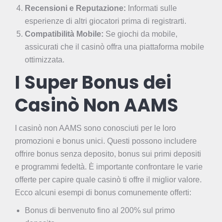
Recensioni e Reputazione:
Informati sulle
esperienze di altri giocatori prima di registrarti.
Compatibilità Mobile:
Se giochi da mobile,
assicurati che il casinò offra una piattaforma mobile
ottimizzata.
I Super Bonus dei
Casinò Non AAMS
I casinò non AAMS sono conosciuti per le loro
promozioni e bonus unici. Questi possono includere
offrire bonus senza deposito, bonus sui primi depositi
e programmi fedeltà. È importante confrontare le varie
offerte per capire quale casinò ti offre il miglior valore.
Ecco alcuni esempi di bonus comunemente offerti:
Bonus di benvenuto fino al 200% sul primo