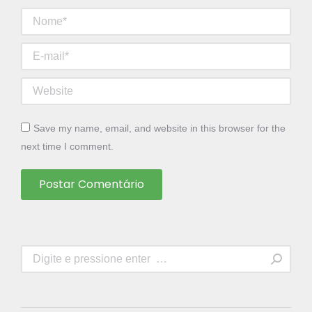
Nome *
E-mail *
Website
Save my name, email, and website in this browser for the
next time I comment.
Postar Comentário
Search: