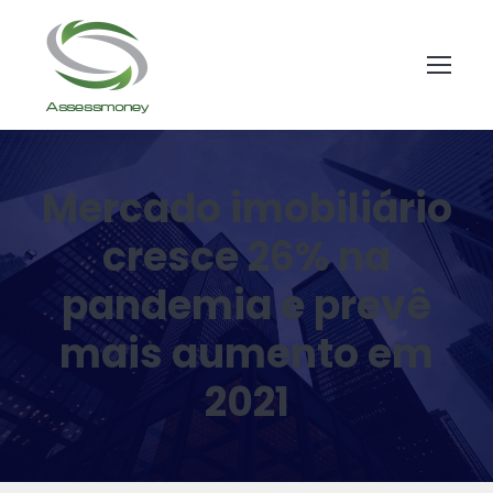
Mercado imobiliário
cresce 26% na
pandemia e prevê
mais aumento em
2021