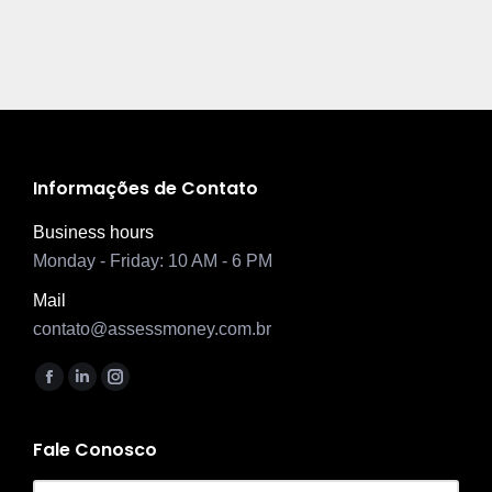
Informações de Contato
Business hours
Monday - Friday: 10 AM - 6 PM
Mail
contato@assessmoney.com.br
Encontre-nos em:
Facebook
Linkedin
Instagram
page
page
page
opens
opens
opens
Fale Conosco
in
in
in