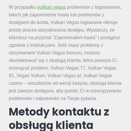
W przypadku
vullkan vegas
problemów z logowaniem,
takich jak zapomnienie hasła lub problemów z
dostępem do konta, Vulkan Vegas logowanie oferuje
prosty proces odzyskiwania dostępu. Wystarczy, że
klikniesz na przycisk “Zapomniałem hasła” i postąpisz
zgodnie z instrukcjami. Jeśli masz problemy z
otrzymaniem Vulkan Vegas bonusu, możesz
skontaktować się z obsługą klienta, która pomoże Ci
rozwiązać problem. Vulkan Vegas 77, Vulkan Vegas
91, Vegas Vulkan, Vulkan Vegas pl, Vulkan Vegas
casino – niezależnie od wersji kasyna, obsługa klienta
jest zawsze dostępna, aby pomóc Ci w rozwiązywaniu
problemów i odpowiedzi na Twoje pytania.
Metody kontaktu z
obsługą klienta