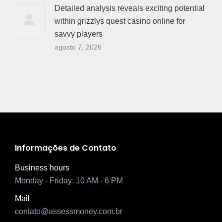
Detailed analysis reveals exciting potential
within grizzlys quest casino online for
savvy players
agosto 7, 2026
Informações de Contato
Business hours
Monday - Friday: 10 AM - 6 PM
Mail
contato@assessmoney.com.br