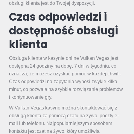
obsługi klienta jest do Twojej dyspozycji.
Czas odpowiedzi i
dostępność obsługi
klienta
Obsługa klienta w kasynie online Vulkan Vegas jest
dostępna 24 godziny na dobę, 7 dni w tygodniu, co
oznacza, że możesz uzyskać pomoc w każdej chwili.
Czas odpowiedzi na zapytania wynosi zwykle kilka
minut, co pozwala na szybkie rozwiązanie problemów
i kontynuowanie gry.
W Vulkan Vegas kasyno można skontaktować się z
obsługą klienta za pomocą czatu na żywo, poczty e-
mail lub telefonu. Najpopularniejszym sposobem
kontaktu jest czat na żywo, który umożliwia