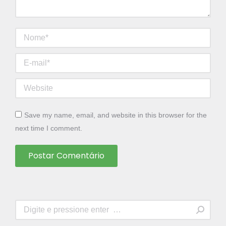
Nome *
E-mail *
Website
Save my name, email, and website in this browser for the
next time I comment.
Postar Comentário
Search: