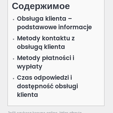
Содержимое
Obsługa klienta –
podstawowe informacje
Metody kontaktu z
obsługą klienta
Metody płatności i
wypłaty
Czas odpowiedzi i
dostępność obsługi
klienta