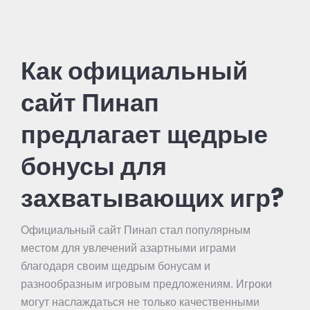
Как официальный
сайт Пинап
предлагает щедрые
бонусы для
захватывающих игр?
Официальный сайт Пинап стал популярным
местом для увлечений азартными играми
благодаря своим щедрым бонусам и
разнообразным игровым предложениям. Игроки
могут наслаждаться не только качественными