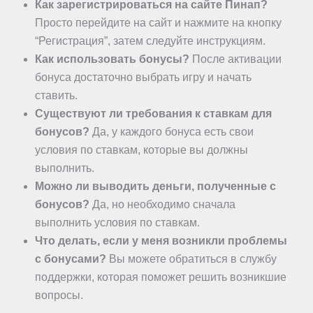
Как зарегистрироваться на сайте Пинап?
Просто перейдите на сайт и нажмите на кнопку
“Регистрация”, затем следуйте инструкциям.
Как использовать бонусы?
После активации
бонуса достаточно выбрать игру и начать
ставить.
Существуют ли требования к ставкам для
бонусов?
Да, у каждого бонуса есть свои
условия по ставкам, которые вы должны
выполнить.
Можно ли выводить деньги, полученные с
бонусов?
Да, но необходимо сначала
выполнить условия по ставкам.
Что делать, если у меня возникли проблемы
с бонусами?
Вы можете обратиться в службу
поддержки, которая поможет решить возникшие
вопросы.