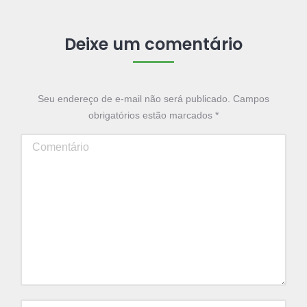
Deixe um comentário
Seu endereço de e-mail não será publicado. Campos
obrigatórios estão marcados
*
Comentário