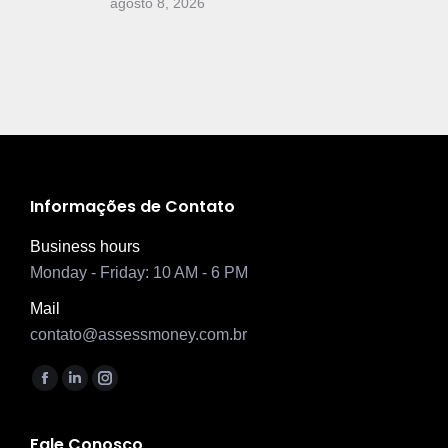
agosto 8, 2026
Informações de Contato
Business hours
Monday - Friday: 10 AM - 6 PM
Mail
contato@assessmoney.com.br
Encontre-nos em:
Facebook
Linkedin
Instagram
page
page
page
opens
opens
opens
Fale Conosco