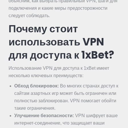
объясним, как выбрать правильный VPN, шаги для
подключения и какие меры предосторожности
следует соблюдать.
Почему стоит
использовать VPN
для доступа к 1xBet?
Использование VPN для доступа к 1xBet имеет
несколько ключевых преимуществ:
Обход блокировок:
Во многих странах доступ к
сайтам азартных игр может быть ограничен или
полностью заблокирован. VPN помогает обойти
такие ограничения.
Улучшение безопасности:
VPN шифрует ваше
интернет-соединение, что защищает ваши