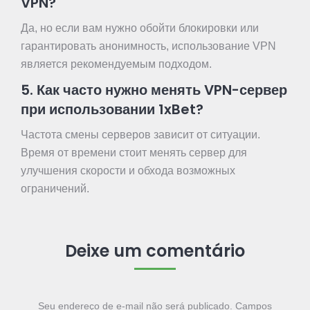
VPN?
Да, но если вам нужно обойти блокировки или
гарантировать анонимность, использование VPN
является рекомендуемым подходом.
5. Как часто нужно менять VPN-сервер
при использовании 1xBet?
Частота смены серверов зависит от ситуации.
Время от времени стоит менять сервер для
улучшения скорости и обхода возможных
ограничений.
Deixe um comentário
Seu endereço de e-mail não será publicado. Campos