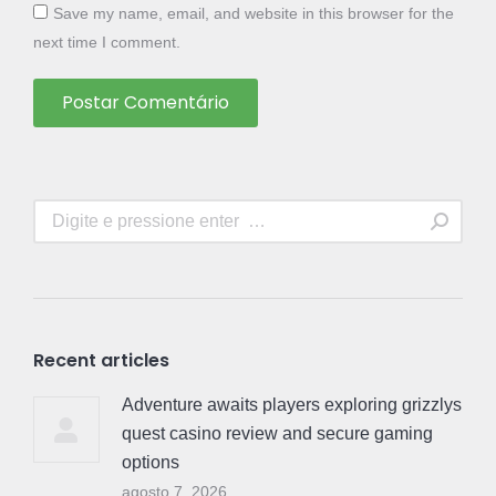
Save my name, email, and website in this browser for the
next time I comment.
Postar Comentário
Search:
Recent articles
Adventure awaits players exploring grizzlys
quest casino review and secure gaming
options
agosto 7, 2026