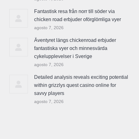
Fantastisk resa från norr till söder via
chicken road erbjuder oförglömliga vyer
agosto 7, 2026
Äventyret längs chickenroad erbjuder
fantastiska vyer och minnesvärda
cykelupplevelser i Sverige
agosto 7, 2026
Detailed analysis reveals exciting potential
within grizzlys quest casino online for
savvy players
agosto 7, 2026