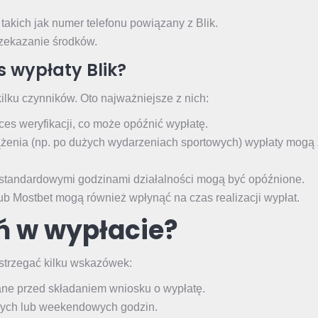
kich jak numer telefonu powiązany z Blik.
rzekazanie środków.
s wypłaty Blik?
ilku czynników. Oto najważniejsze z nich:
es weryfikacji, co może opóźnić wypłatę.
enia (np. po dużych wydarzeniach sportowych) wypłaty mogą 
standardowymi godzinami działalności mogą być opóźnione.
b Mostbet mogą również wpłynąć na czas realizacji wypłat.
ń w wypłacie?
strzegać kilku wskazówek:
wane przed składaniem wniosku o wypłatę.
nych lub weekendowych godzin.