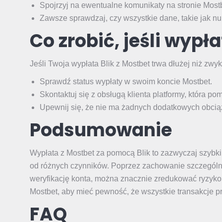
Spojrzyj na ewentualne komunikaty na stronie Mos
Zawsze sprawdzaj, czy wszystkie dane, takie jak nu
Co zrobić, jeśli wypł
Jeśli Twoja wypłata Blik z Mostbet trwa dłużej niż zw
Sprawdź status wypłaty w swoim koncie Mostbet.
Skontaktuj się z obsługą klienta platformy, która p
Upewnij się, że nie ma żadnych dodatkowych obci
Podsumowanie
Wypłata z Mostbet za pomocą Blik to zazwyczaj szybki 
od różnych czynników. Poprzez zachowanie szczególn
weryfikację konta, można znacznie zredukować ryzyko 
Mostbet, aby mieć pewność, że wszystkie transakcje 
FAQ