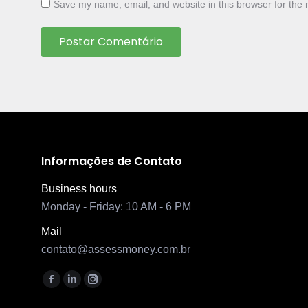
Save my name, email, and website in this browser for the 
Postar Comentário
Informações de Contato
Business hours
Monday - Friday: 10 AM - 6 PM
Mail
contato@assessmoney.com.br
Encontre-nos em:
Facebook
Linkedin
Instagram
page
page
page