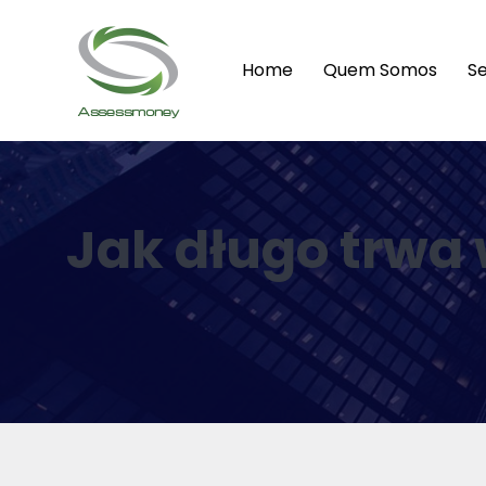
Home
Quem Somos
Se
Jak długo trwa 