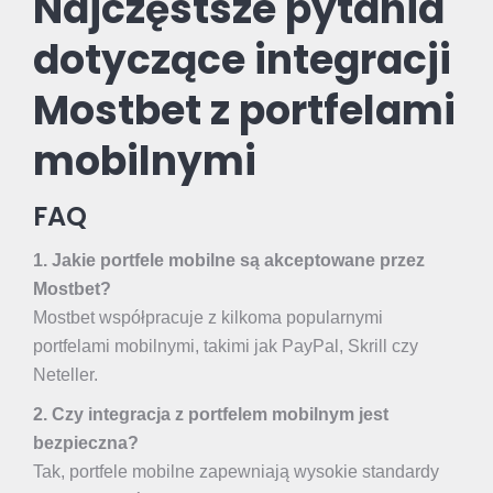
Najczęstsze pytania
dotyczące integracji
Mostbet z portfelami
mobilnymi
FAQ
1. Jakie portfele mobilne są akceptowane przez
Mostbet?
Mostbet współpracuje z kilkoma popularnymi
portfelami mobilnymi, takimi jak PayPal, Skrill czy
Neteller.
2. Czy integracja z portfelem mobilnym jest
bezpieczna?
Tak, portfele mobilne zapewniają wysokie standardy