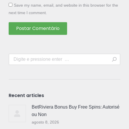
Save my name, email, and website in this browser for the
next time I comment.
Postar Comentário
Search:
Recent articles
BetRiviera Bonus Buy Free Spins: Autorisé
ou Non
agosto 8, 2026