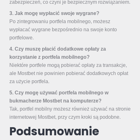
zabezpieczeń, co czyni je bezpiecznym rozwiązaniem.
3. Jak mogę wypłacić swoje wygrane?
Po zintegrowaniu portfela mobilnego, możesz
wypłacać wygrane bezpośrednio na swoje konto
portfelowe.
4. Czy muszę płacić dodatkowe opłaty za
korzystanie z portfela mobilnego?
Niektóre portfele mogą pobierać opłaty za transakcje,
ale Mostbet nie powinien pobierać dodatkowych opłat
za użycie portfela.
5. Czy mogę używać portfela mobilnego w
bukmacherze Mostbet na komputerze?
Tak, portfel mobilny możesz również używać na stronie
internetowej Mostbet, przy czym kroki są podobne.
Podsumowanie