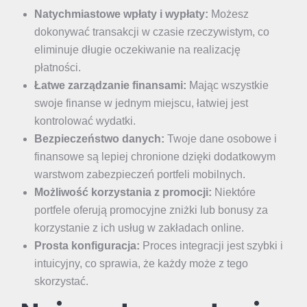
Natychmiastowe wpłaty i wypłaty:
Możesz
dokonywać transakcji w czasie rzeczywistym, co
eliminuje długie oczekiwanie na realizację
płatności.
Łatwe zarządzanie finansami:
Mając wszystkie
swoje finanse w jednym miejscu, łatwiej jest
kontrolować wydatki.
Bezpieczeństwo danych:
Twoje dane osobowe i
finansowe są lepiej chronione dzięki dodatkowym
warstwom zabezpieczeń portfeli mobilnych.
Możliwość korzystania z promocji:
Niektóre
portfele oferują promocyjne zniżki lub bonusy za
korzystanie z ich usług w zakładach online.
Prosta konfiguracja:
Proces integracji jest szybki i
intuicyjny, co sprawia, że każdy może z tego
skorzystać.