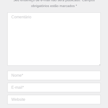
Seu endereço de e-mail não será publicado. Campos
obrigatórios estão marcados
*
Comentário
Nome *
E-mail *
Website