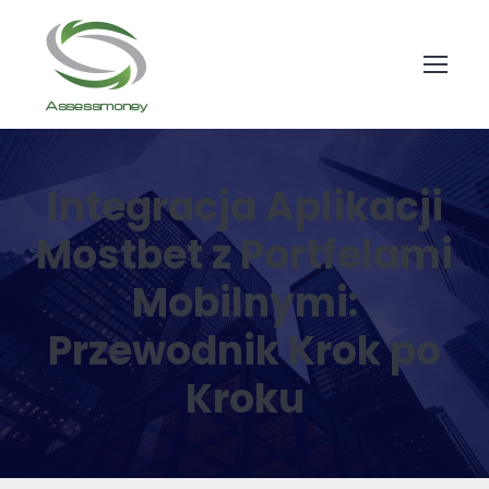
Integracja Aplikacji
Mostbet z Portfelami
Mobilnymi:
Przewodnik Krok po
Kroku