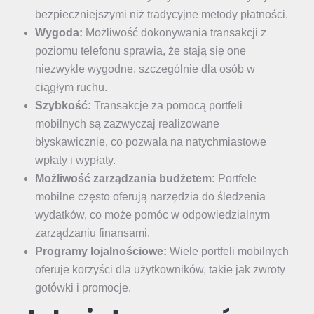
bezpieczniejszymi niż tradycyjne metody płatności.
Wygoda:
Możliwość dokonywania transakcji z
poziomu telefonu sprawia, że stają się one
niezwykle wygodne, szczególnie dla osób w
ciągłym ruchu.
Szybkość:
Transakcje za pomocą portfeli
mobilnych są zazwyczaj realizowane
błyskawicznie, co pozwala na natychmiastowe
wpłaty i wypłaty.
Możliwość zarządzania budżetem:
Portfele
mobilne często oferują narzędzia do śledzenia
wydatków, co może pomóc w odpowiedzialnym
zarządzaniu finansami.
Programy lojalnościowe:
Wiele portfeli mobilnych
oferuje korzyści dla użytkowników, takie jak zwroty
gotówki i promocje.