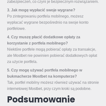
zabezpieczeń, co czyni je bezpiecznym rozwiązaniem.
3. Jak mogę wypłacić swoje wygrane?
Po zintegrowaniu portfela mobilnego, możesz
wypłacać wygrane bezpośrednio na swoje konto
portfelowe.
4. Czy muszę płacić dodatkowe opłaty za
korzystanie z portfela mobilnego?
Niektóre portfele mogą pobierać opłaty za transakcje,
ale Mostbet nie powinien pobierać dodatkowych opłat
za użycie portfela.
5. Czy mogę używać portfela mobilnego w
bukmacherze Mostbet na komputerze?
Tak, portfel mobilny możesz również używać na stronie
internetowej Mostbet, przy czym kroki są podobne.
Podsumowanie