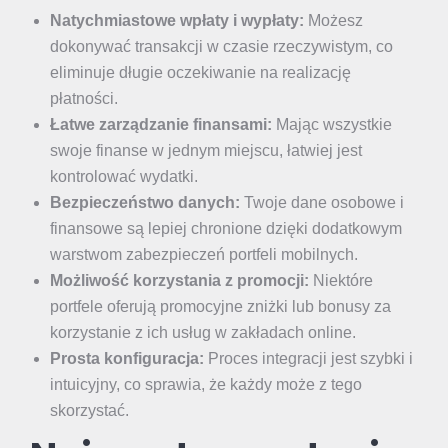
Natychmiastowe wpłaty i wypłaty:
Możesz
dokonywać transakcji w czasie rzeczywistym, co
eliminuje długie oczekiwanie na realizację
płatności.
Łatwe zarządzanie finansami:
Mając wszystkie
swoje finanse w jednym miejscu, łatwiej jest
kontrolować wydatki.
Bezpieczeństwo danych:
Twoje dane osobowe i
finansowe są lepiej chronione dzięki dodatkowym
warstwom zabezpieczeń portfeli mobilnych.
Możliwość korzystania z promocji:
Niektóre
portfele oferują promocyjne zniżki lub bonusy za
korzystanie z ich usług w zakładach online.
Prosta konfiguracja:
Proces integracji jest szybki i
intuicyjny, co sprawia, że każdy może z tego
skorzystać.