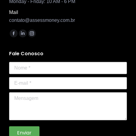
Monday - Friday: 10 AM - 6 PM
Mail
contato@assessmoney.com.br
Encontre-nos em:
Facebook
Linkedin
Instagram
page
page
page
opens
opens
opens
Fale Conosco
in
in
in
Nome *
new
new
new
window
window
window
E-mail *
Mensagem
Enviar