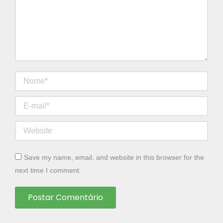
Nome *
E-mail *
Website
Save my name, email, and website in this browser for the
next time I comment.
Postar Comentário