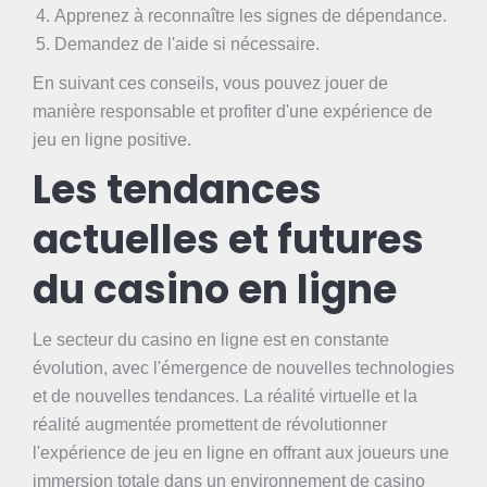
Apprenez à reconnaître les signes de dépendance.
Demandez de l'aide si nécessaire.
En suivant ces conseils, vous pouvez jouer de
manière responsable et profiter d'une expérience de
jeu en ligne positive.
Les tendances
actuelles et futures
du casino en ligne
Le secteur du casino en ligne est en constante
évolution, avec l'émergence de nouvelles technologies
et de nouvelles tendances. La réalité virtuelle et la
réalité augmentée promettent de révolutionner
l'expérience de jeu en ligne en offrant aux joueurs une
immersion totale dans un environnement de casino