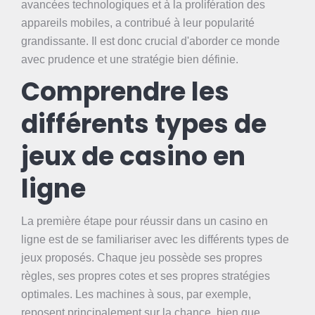
avancées technologiques et à la prolifération des
appareils mobiles, a contribué à leur popularité
grandissante. Il est donc crucial d'aborder ce monde
avec prudence et une stratégie bien définie.
Comprendre les
différents types de
jeux de casino en
ligne
La première étape pour réussir dans un casino en
ligne est de se familiariser avec les différents types de
jeux proposés. Chaque jeu possède ses propres
règles, ses propres cotes et ses propres stratégies
optimales. Les machines à sous, par exemple,
reposent principalement sur la chance, bien que