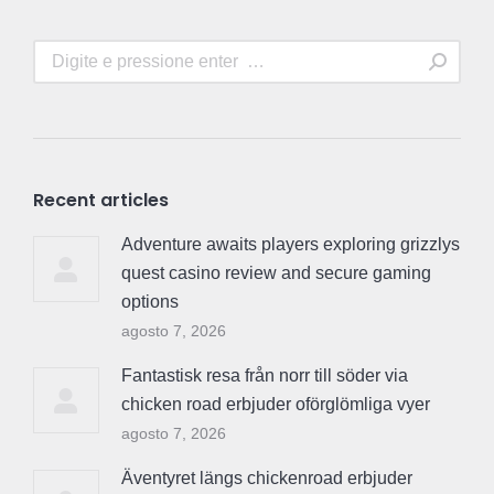
Search:
Recent articles
Adventure awaits players exploring grizzlys
quest casino review and secure gaming
options
agosto 7, 2026
Fantastisk resa från norr till söder via
chicken road erbjuder oförglömliga vyer
agosto 7, 2026
Äventyret längs chickenroad erbjuder