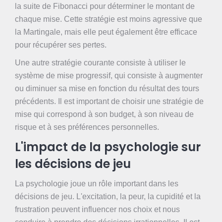
la suite de Fibonacci pour déterminer le montant de
chaque mise. Cette stratégie est moins agressive que
la Martingale, mais elle peut également être efficace
pour récupérer ses pertes.
Une autre stratégie courante consiste à utiliser le
système de mise progressif, qui consiste à augmenter
ou diminuer sa mise en fonction du résultat des tours
précédents. Il est important de choisir une stratégie de
mise qui correspond à son budget, à son niveau de
risque et à ses préférences personnelles.
L'impact de la psychologie sur
les décisions de jeu
La psychologie joue un rôle important dans les
décisions de jeu. L'excitation, la peur, la cupidité et la
frustration peuvent influencer nos choix et nous