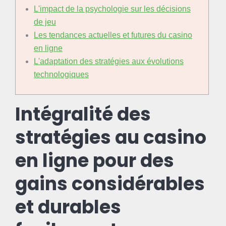
L'impact de la psychologie sur les décisions
de jeu
Les tendances actuelles et futures du casino
en ligne
L'adaptation des stratégies aux évolutions
technologiques
Intégralité des
stratégies au casino
en ligne pour des
gains considérables
et durables