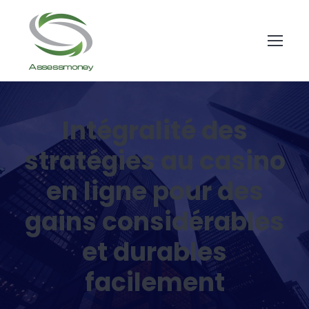
Intégralité des
stratégies au casino
en ligne pour des
gains considérables
et durables
facilement