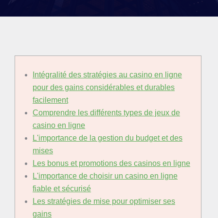
Intégralité des stratégies au casino en ligne
pour des gains considérables et durables
facilement
Comprendre les différents types de jeux de
casino en ligne
L'importance de la gestion du budget et des
mises
Les bonus et promotions des casinos en ligne
L'importance de choisir un casino en ligne
fiable et sécurisé
Les stratégies de mise pour optimiser ses
gains