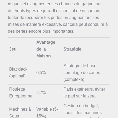
risques et d'augmenter ses chances de gagner sur
différents types de jeux. Il est crucial de ne jamais
tenter de récupérer les pertes en augmentant ses
mises de manière excessive, car cela peut conduire à
des pertes encore plus importantes.
Avantage
Jeu
de la
Stratégie
Maison
Stratégie de base,
Blackjack
0.5%
comptage de cartes
(optimal)
(complexe)
Roulette
Paris extérieurs, éviter
2.7%
Européenne
le pari sur le zéro
Gestion du budget,
Machines à
Variable (5-
choisir les machines
Sous
15%)