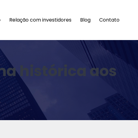
o
Relação com investidores
Blog
Contato
a histórica aos