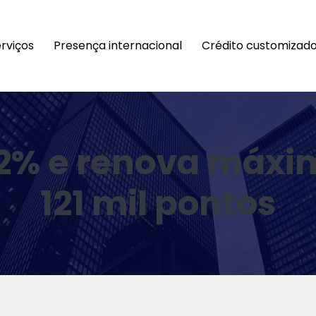
rviços
Presença internacional
Crédito customizad
2% e renova máxim
121 mil pontos