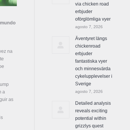
via chicken road
erbjuder
oförglömliga vyer
o mundo
agosto 7, 2026
Äventyret längs
chickenroad
 vez na
erbjuder
te
fantastiska vyer
oe
och minnesvärda
cykelupplevelser i
Sverige
Trump
agosto 7, 2026
m a
guir as
Detailed analysis
reveals exciting
is
potential within
grizzlys quest