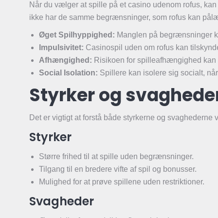
Når du vælger at spille på et casino udenom rofus, kan 
ikke har de samme begrænsninger, som rofus kan pålæg
Øget Spilhyppighed:
Manglen på begrænsninger kan f
Impulsivitet:
Casinospil uden om rofus kan tilskynde 
Afhængighed:
Risikoen for spilleafhængighed kan 
Social Isolation:
Spillere kan isolere sig socialt, når
Styrker og svagheder
Det er vigtigt at forstå både styrkerne og svaghederne
Styrker
Større frihed til at spille uden begrænsninger.
Tilgang til en bredere vifte af spil og bonusser.
Mulighed for at prøve spillene uden restriktioner.
Svagheder