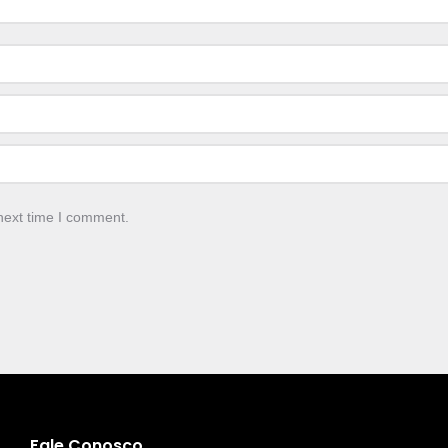
next time I comment.
Fale Conosco