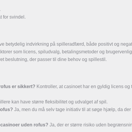
.
 for svindel.
ave betydelig indvirkning på spilleradfærd, både positivt og negat
faktorer som licens, spiludvalg, betalingsmetoder og brugervenli
et beslutning, der passer til dine behov og spillestil.
ofus er sikkert?
Kontroller, at casinoet har en gyldig licens og 
llere kan have større fleksibilitet og udvalget af spil.
rofus?
Ja, men du må selv tage initiativ til at søge hjælp, da der 
 casinoer uden rofus?
Ja, der er større risiko uden begrænsni