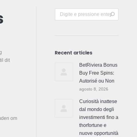
s
Search:
Recent articles
g
l dit
BetRiviera Bonus
Buy Free Spins:
Autorisé ou Non
agosto 8, 2026
Curiosità inattese
dal mondo degli
investimenti fino a
o uden om
thorfortune e
nuove opportunità