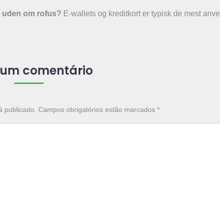
r uden om rofus?
E-wallets og kreditkort er typisk de mest anve
 um comentário
á publicado. Campos obrigatórios estão marcados
*