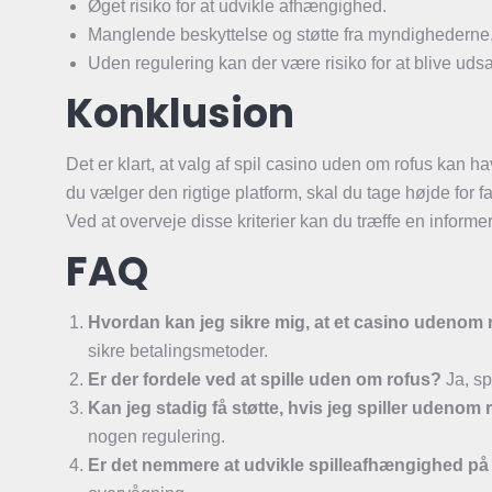
Øget risiko for at udvikle afhængighed.
Manglende beskyttelse og støtte fra myndighederne
Uden regulering kan der være risiko for at blive udsat
Konklusion
Det er klart, at valg af spil casino uden om rofus kan h
du vælger den rigtige platform, skal du tage højde for 
Ved at overveje disse kriterier kan du træffe en informer
FAQ
Hvordan kan jeg sikre mig, at et casino udenom r
sikre betalingsmetoder.
Er der fordele ved at spille uden om rofus?
Ja, spi
Kan jeg stadig få støtte, hvis jeg spiller udenom 
nogen regulering.
Er det nemmere at udvikle spilleafhængighed på