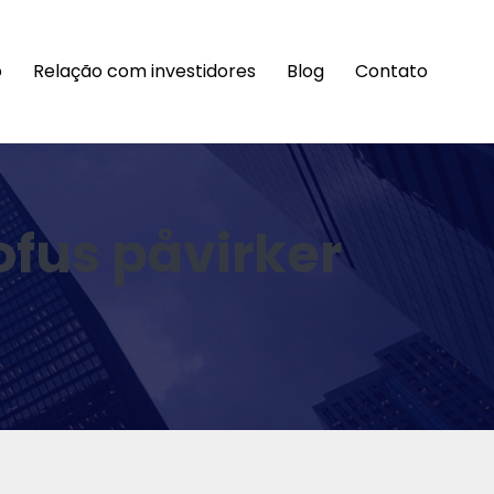
o
Relação com investidores
Blog
Contato
ofus påvirker