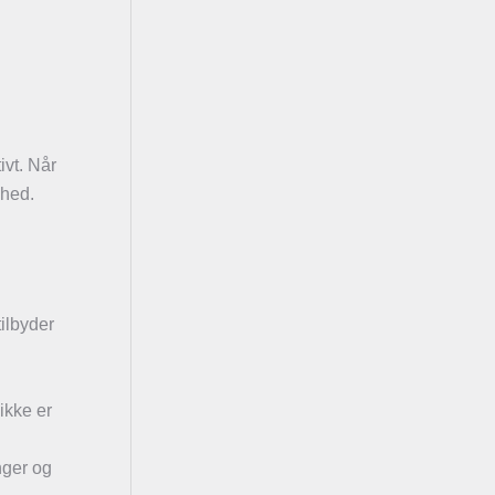
ivt. Når
ghed.
tilbyder
ikke er
nger og