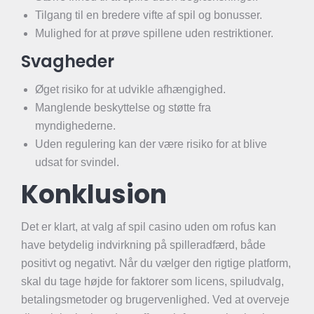
Tilgang til en bredere vifte af spil og bonusser.
Mulighed for at prøve spillene uden restriktioner.
Svagheder
Øget risiko for at udvikle afhængighed.
Manglende beskyttelse og støtte fra
myndighederne.
Uden regulering kan der være risiko for at blive
udsat for svindel.
Konklusion
Det er klart, at valg af spil casino uden om rofus kan
have betydelig indvirkning på spilleradfærd, både
positivt og negativt. Når du vælger den rigtige platform,
skal du tage højde for faktorer som licens, spiludvalg,
betalingsmetoder og brugervenlighed. Ved at overveje