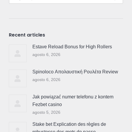
Recent articles
Estave Reload Bonus for High Rollers
agosto 6, 2026
Spinoloco Απολαυστική Ρουλέτα Review
agosto 6, 2026
Jak powiązać numer telefonu z kontem
Fezbet casino
agosto 5, 2026
Stake bet Explication des règles de
robustesse des mots de passe