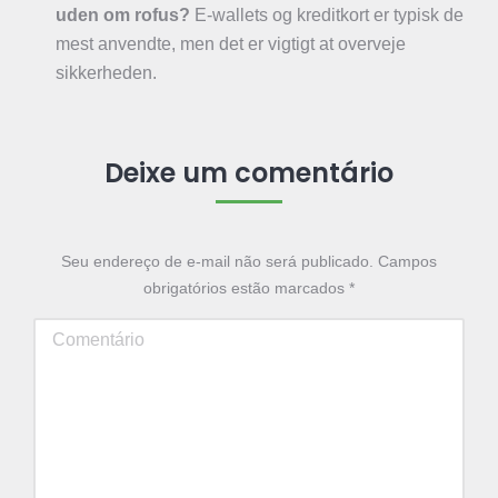
uden om rofus?
E-wallets og kreditkort er typisk de
mest anvendte, men det er vigtigt at overveje
sikkerheden.
Deixe um comentário
Seu endereço de e-mail não será publicado. Campos
obrigatórios estão marcados
*
Comentário