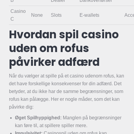
B
Dealer
Bankoverførsel
Casino
None
Slots
E-wallets
Acce
C
Hvordan spil casino
uden om rofus
påvirker adfærd
Når du vælger at spille på et casino udenom rofus, kan
det have forskellige konsekvenser for din adfærd. Det
betyder, at du ikke har de samme begrænsninger, som
rofus kan pålægge. Her er nogle måder, som det kan
påvirke dig:
Øget Spilhyppighed:
Manglen på begrænsninger
kan føre til, at spillere spiller mere.
Impulsivitet:
Casinospil uden om rofus kan