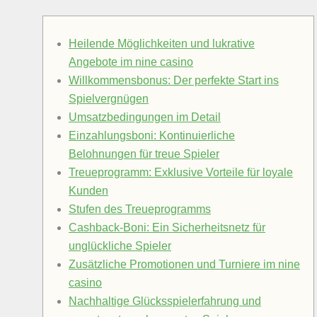
Heilende Möglichkeiten und lukrative
Angebote im nine casino
Willkommensbonus: Der perfekte Start ins
Spielvergnügen
Umsatzbedingungen im Detail
Einzahlungsboni: Kontinuierliche
Belohnungen für treue Spieler
Treueprogramm: Exklusive Vorteile für loyale
Kunden
Stufen des Treueprogramms
Cashback-Boni: Ein Sicherheitsnetz für
unglückliche Spieler
Zusätzliche Promotionen und Turniere im nine
casino
Nachhaltige Glücksspielerfahrung und