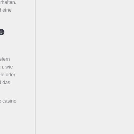
rhalten.
d eine
e
elern
n, wie
ele oder
d das
e casino