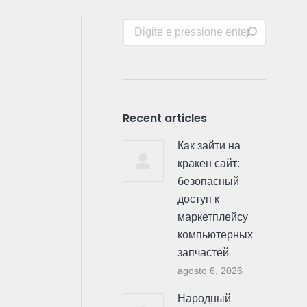
Search:
Recent articles
Как зайти на
кракен сайт:
безопасный
доступ к
маркетплейсу
компьютерных
запчастей
agosto 6, 2026
Народный