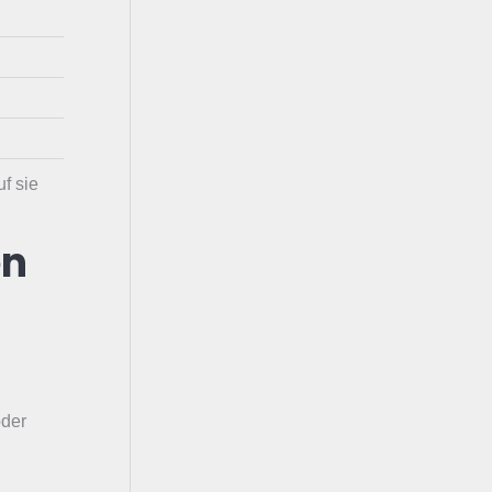
f sie
.
en
oder