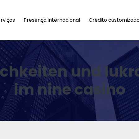
rviços
Presença internacional
Crédito customizad
ichkeiten und lukr
im nine casino