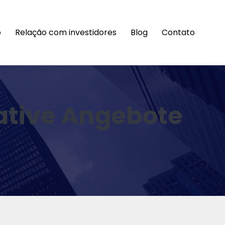
o
Relação com investidores
Blog
Contato
ative Angebote