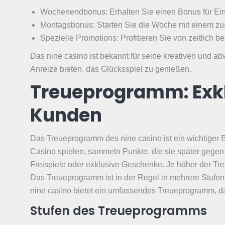
Wochenendbonus: Erhalten Sie einen Bonus für E
Montagsbonus: Starten Sie die Woche mit einem zu
Spezielle Promotions: Profitieren Sie von zeitlich 
Das nine casino ist bekannt für seine kreativen und 
Anreize bieten, das Glücksspiel zu genießen.
Treueprogramm: Exklu
Kunden
Das Treueprogramm des nine casino ist ein wichtiger B
Casino spielen, sammeln Punkte, die sie später gegen
Freispiele oder exklusive Geschenke. Je höher der Treue
Das Treueprogramm ist in der Regel in mehrere Stufen u
nine casino bietet ein umfassendes Treueprogramm, das 
Stufen des Treueprogramms