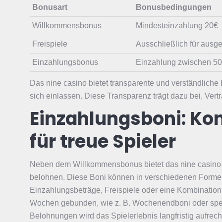
Bonusart
Bonusbedingungen
Willkommensbonus
Mindesteinzahlung 20€
Freispiele
Ausschließlich für ausg
Einzahlungsbonus
Einzahlung zwischen 5
Das nine casino bietet transparente und verständlich
sich einlassen. Diese Transparenz trägt dazu bei, Vert
Einzahlungsboni: Ko
für treue Spieler
Neben dem Willkommensbonus bietet das nine casino 
belohnen. Diese Boni können in verschiedenen Formen 
Einzahlungsbeträge, Freispiele oder eine Kombination
Wochen gebunden, wie z. B. Wochenendboni oder spezi
Belohnungen wird das Spielerlebnis langfristig aufrec