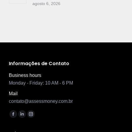
agosto 6, 2026
Informações de Contato
Business hours
Monday - Friday: 10 AM - 6 PM
Mail
contato@assessmoney.com.br
Encontre-nos em:
Facebook
Linkedin
Instagram
page
page
page