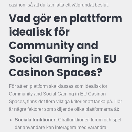
casinon, så att du kan fatta ett välgrundat beslut.
Vad gör en plattform
idealisk för
Community and
Social Gaming in EU
Casinon Spaces?
För att en plattform ska klassas som idealisk för
Community and Social Gaming in EU Casinon
Spaces, finns det flera viktiga kriterier att tänka på. Här
är några faktorer som skiljer de olika plattformarna åt:
Sociala funktioner:
Chatfunktioner, forum och spel
där användare kan interagera med varandra.