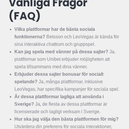
Vanliga Frågor
(FAQ)
Vilka plattformar har de bästa sociala
funktionerna?
Betsson och LeoVegas är kända för
sina interaktiva chattrum och gruppspel.
Kan jag spela med vänner på dessa sajter?
Ja,
plattformar som Unibet erbjuder möjligheten att
spela tillsammans med dina vänner.
Erbjuder dessa sajter bonusar för socialt
spelande?
Ja, många plattformar, inklusive
LeoVegas, har specifika kampanjer för sociala spel.
Är dessa plattformar lagliga att använda i
Sverige?
Ja, de flesta av dessa plattformar är
licensierade och lagligt verksam i Sverige.
Hur ska jag välja den bästa plattformen för mig?
Utvärdera din preferens för sociala interaktioner,