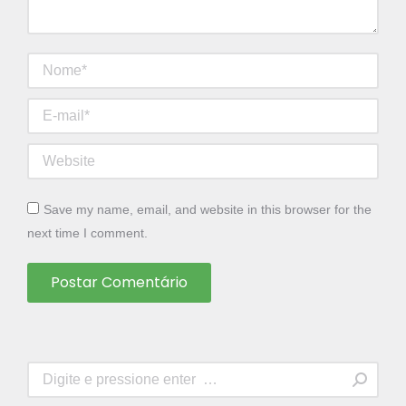
Nome *
E-mail *
Website
Save my name, email, and website in this browser for the
next time I comment.
Postar Comentário
Search: