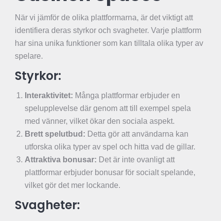
När vi jämför de olika plattformarna, är det viktigt att
identifiera deras styrkor och svagheter. Varje plattform
har sina unika funktioner som kan tilltala olika typer av
spelare.
Styrkor:
Interaktivitet:
Många plattformar erbjuder en
spelupplevelse där genom att till exempel spela
med vänner, vilket ökar den sociala aspekt.
Brett spelutbud:
Detta gör att användarna kan
utforska olika typer av spel och hitta vad de gillar.
Attraktiva bonusar:
Det är inte ovanligt att
plattformar erbjuder bonusar för socialt spelande,
vilket gör det mer lockande.
Svagheter: