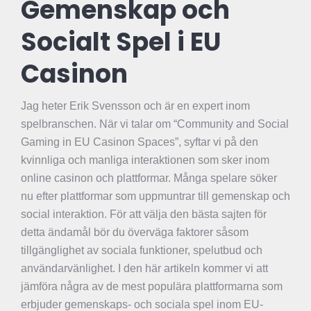
Gemenskap och
Socialt Spel i EU
Casinon
Jag heter Erik Svensson och är en expert inom
spelbranschen. När vi talar om “Community and Social
Gaming in EU Casinon Spaces”, syftar vi på den
kvinnliga och manliga interaktionen som sker inom
online casinon och plattformar. Många spelare söker
nu efter plattformar som uppmuntrar till gemenskap och
social interaktion. För att välja den bästa sajten för
detta ändamål bör du överväga faktorer såsom
tillgänglighet av sociala funktioner, spelutbud och
användarvänlighet. I den här artikeln kommer vi att
jämföra några av de mest populära plattformarna som
erbjuder gemenskaps- och sociala spel inom EU-