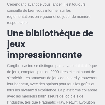
Cependant, avant de vous lancer, il est toujours
conseillé de bien vous informer sur les
réglementations en vigueur et de jouer de manière
responsable.
Une bibliothèque de
jeux
impressionnante
Corgibet casino se distingue par sa vaste bibliothèque
de jeux, comptant plus de 2000 titres et continuant de
s'enrichir. Les amateurs de jeux de hasard y trouveront
leur bonheur, avec des options pour tous les goûts et
tous les niveaux d'expérience. La plateforme collabore
avec les meilleurs fournisseurs de logiciels de
l'industrie, tels que Pragmatic Play, NetEnt, Evolution