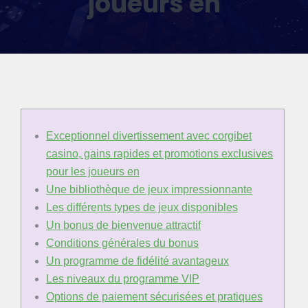
joueurs en
Exceptionnel divertissement avec corgibet
casino, gains rapides et promotions exclusives
pour les joueurs en
Une bibliothèque de jeux impressionnante
Les différents types de jeux disponibles
Un bonus de bienvenue attractif
Conditions générales du bonus
Un programme de fidélité avantageux
Les niveaux du programme VIP
Options de paiement sécurisées et pratiques