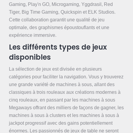
Gaming, Play'n GO, Microgaming, Yggdrasil, Red
Tiger, Big Time Gaming, Quickspin et ELK Studios.
Cette collaboration garantit une qualité de jeu
optimale, des graphismes époustouflants et une
expérience immersive.
Les différents types de jeux
disponibles
La sélection de jeux est divisée en plusieurs
catégories pour faciliter la navigation. Vous y trouverez
une grande variété de machines à sous, allant des
classiques à trois rouleaux aux créations modernes à
cinq rouleaux, en passant par les machines à sous
Megaways offrant des milliers de façons de gagner, les
machines à sous à clusters et les machines à sous à
jackpot progressif avec des gains potentiellement
énormes. Les passionnés de jeux de table ne seront