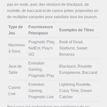
pas en reste, avec des versions de blackjack, de
roulette, de baccarat et de casino poker, proposées en
de multiples variantes pour satisfaire tous les joueurs.
Type de
Fournisseurs
Exemples de Titres
Jeu
Principaux
Pragmatic Play,
Book of Dead,
Machines
NetEnt, Play'n
Starburst, Sweet
à Sous
GO
Bonanza
Evolution
Jeux de
Blackjack, Roulette
Gaming,
Table
Européenne, Baccarat
Pragmatic Play
Evolution
Lightning Roulette,
Casino
Gaming,
Crazy Time, Dream
Live
Pragmatic Live
Catcher
Pour ceux qui recherchent une expérience de jeu