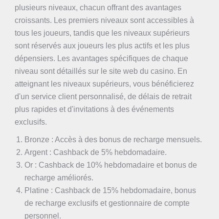
plusieurs niveaux, chacun offrant des avantages
croissants. Les premiers niveaux sont accessibles à
tous les joueurs, tandis que les niveaux supérieurs
sont réservés aux joueurs les plus actifs et les plus
dépensiers. Les avantages spécifiques de chaque
niveau sont détaillés sur le site web du casino. En
atteignant les niveaux supérieurs, vous bénéficierez
d'un service client personnalisé, de délais de retrait
plus rapides et d'invitations à des événements
exclusifs.
Bronze : Accès à des bonus de recharge mensuels.
Argent : Cashback de 5% hebdomadaire.
Or : Cashback de 10% hebdomadaire et bonus de
recharge améliorés.
Platine : Cashback de 15% hebdomadaire, bonus
de recharge exclusifs et gestionnaire de compte
personnel.