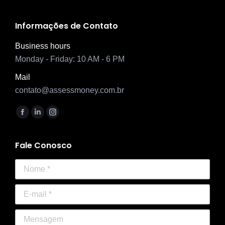
Informações de Contato
Business hours
Monday - Friday: 10 AM - 6 PM
Mail
contato@assessmoney.com.br
Encontre-nos em:
Facebook
Linkedin
Instagram
page
page
page
opens
opens
opens
Fale Conosco
in
in
in
Nome *
new
new
new
window
window
window
E-mail *
Mensagem