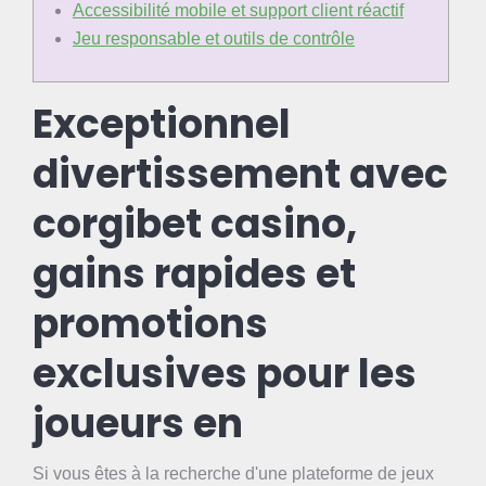
Accessibilité mobile et support client réactif
Jeu responsable et outils de contrôle
Exceptionnel
divertissement avec
corgibet casino,
gains rapides et
promotions
exclusives pour les
joueurs en
Si vous êtes à la recherche d'une plateforme de jeux