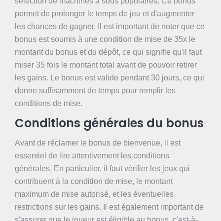
sélection de machines à sous populaires. Ce bonus
permet de prolonger le temps de jeu et d'augmenter
les chances de gagner. Il est important de noter que ce
bonus est soumis à une condition de mise de 35x le
montant du bonus et du dépôt, ce qui signifie qu'il faut
miser 35 fois le montant total avant de pouvoir retirer
les gains. Le bonus est valide pendant 30 jours, ce qui
donne suffisamment de temps pour remplir les
conditions de mise.
Conditions générales du bonus
Avant de réclamer le bonus de bienvenue, il est
essentiel de lire attentivement les conditions
générales. En particulier, il faut vérifier les jeux qui
contribuent à la condition de mise, le montant
maximum de mise autorisé, et les éventuelles
restrictions sur les gains. Il est également important de
s'assurer que le joueur est éligible au bonus, c'est-à-