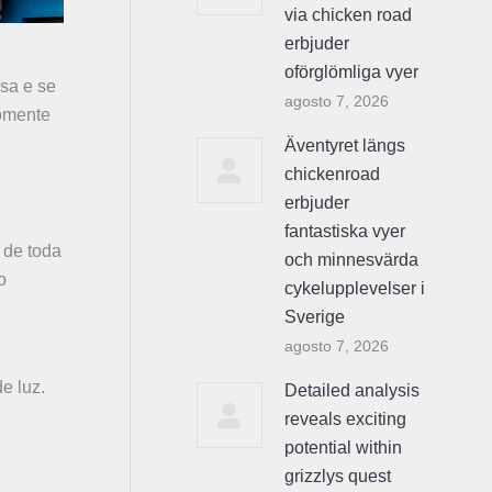
via chicken road
erbjuder
oförglömliga vyer
ssa e se
agosto 7, 2026
somente
Äventyret längs
chickenroad
erbjuder
fantastiska vyer
 de toda
och minnesvärda
o
cykelupplevelser i
Sverige
agosto 7, 2026
e luz.
Detailed analysis
reveals exciting
potential within
grizzlys quest