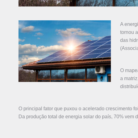
A energi
tornou a
das hid
(Associa
O mapea
a matri
distribu
O principal fator que puxou o acelerado crescimento fo
Da produção total de energia solar do país, 70% vem d