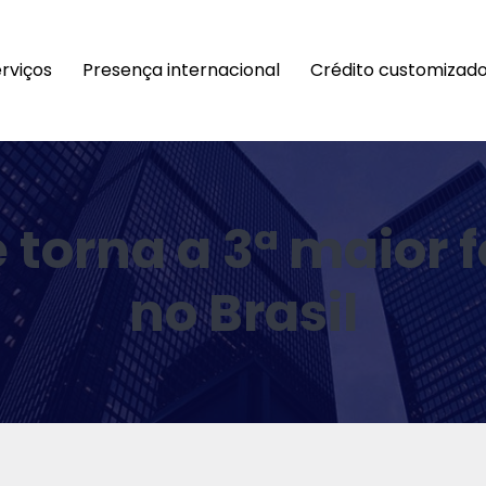
rviços
Presença internacional
Crédito customizad
e torna a 3ª maior 
no Brasil