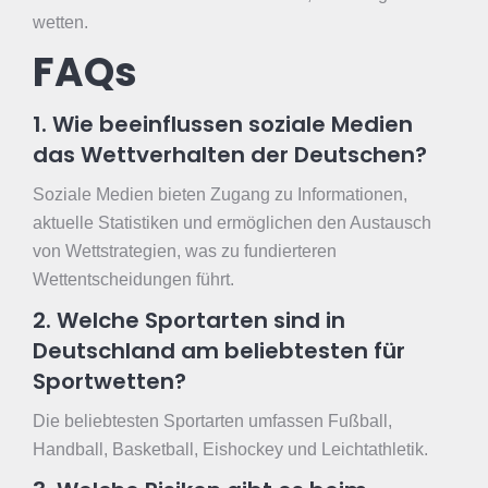
wetten.
FAQs
1. Wie beeinflussen soziale Medien
das Wettverhalten der Deutschen?
Soziale Medien bieten Zugang zu Informationen,
aktuelle Statistiken und ermöglichen den Austausch
von Wettstrategien, was zu fundierteren
Wettentscheidungen führt.
2. Welche Sportarten sind in
Deutschland am beliebtesten für
Sportwetten?
Die beliebtesten Sportarten umfassen Fußball,
Handball, Basketball, Eishockey und Leichtathletik.