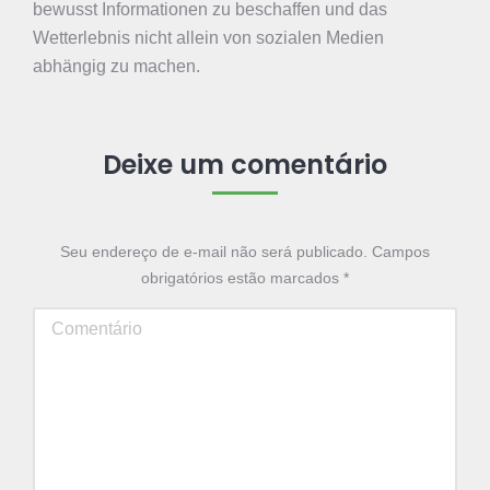
bewusst Informationen zu beschaffen und das
Wetterlebnis nicht allein von sozialen Medien
abhängig zu machen.
Deixe um comentário
Seu endereço de e-mail não será publicado. Campos
obrigatórios estão marcados
*
Comentário