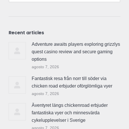
Recent articles
Adventure awaits players exploring grizzlys
quest casino review and secure gaming
options
agosto 7, 2026
Fantastisk resa från norr till söder via
chicken road erbjuder oförglömliga vyer
agosto 7, 2026
Äventyret längs chickenroad erbjuder
fantastiska vyer och minnesvärda
cykelupplevelser i Sverige
agosto 7, 2026