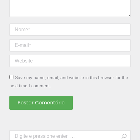
Nome *
E-mail *
Website
Save my name, email, and website in this browser for the
next time I comment.
Postar Comentário
Search: