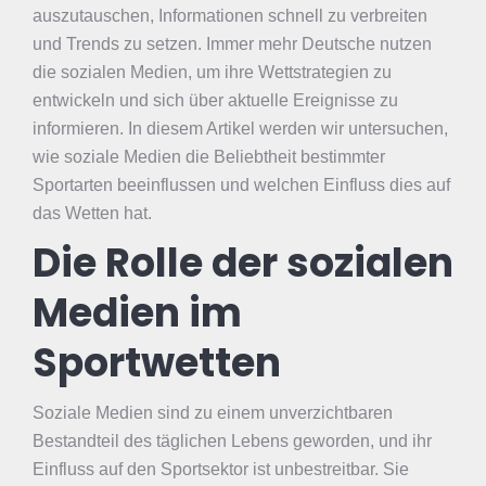
auszutauschen, Informationen schnell zu verbreiten
und Trends zu setzen. Immer mehr Deutsche nutzen
die sozialen Medien, um ihre Wettstrategien zu
entwickeln und sich über aktuelle Ereignisse zu
informieren. In diesem Artikel werden wir untersuchen,
wie soziale Medien die Beliebtheit bestimmter
Sportarten beeinflussen und welchen Einfluss dies auf
das Wetten hat.
Die Rolle der sozialen
Medien im
Sportwetten
Soziale Medien sind zu einem unverzichtbaren
Bestandteil des täglichen Lebens geworden, und ihr
Einfluss auf den Sportsektor ist unbestreitbar. Sie