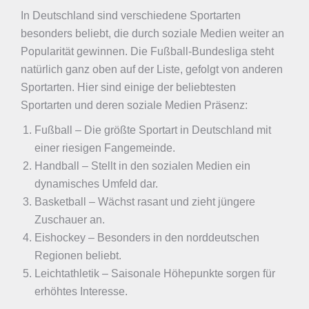
In Deutschland sind verschiedene Sportarten
besonders beliebt, die durch soziale Medien weiter an
Popularität gewinnen. Die Fußball-Bundesliga steht
natürlich ganz oben auf der Liste, gefolgt von anderen
Sportarten. Hier sind einige der beliebtesten
Sportarten und deren soziale Medien Präsenz:
Fußball – Die größte Sportart in Deutschland mit
einer riesigen Fangemeinde.
Handball – Stellt in den sozialen Medien ein
dynamisches Umfeld dar.
Basketball – Wächst rasant und zieht jüngere
Zuschauer an.
Eishockey – Besonders in den norddeutschen
Regionen beliebt.
Leichtathletik – Saisonale Höhepunkte sorgen für
erhöhtes Interesse.