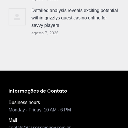
Detailed analysis reveals exciting potential
within grizzlys quest casino online for
savvy players
agosto 7, 2026
Informações de Contato
Business hours
Monday - Friday: 10 AM - 6 PM
Mail
contato@assessmoney.com.br