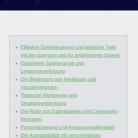
Effektive Spielsteuerung und taktische Tiefe
mit der piperspin app für ambitionierte Spieler
Detaillierte Spielanalyse und
Leistungsverfolgung
Die Bedeutung von Heatmaps und
Visualisierungen
Taktische Werkzeuge und
Strategieentwicklung
Die Rolle von Datenbanken und Community-
Beiträgen
Personalisierung und Anpassungsfähigkeit
Die Kompatibilität mit verschiedenen