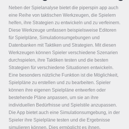
Neben der Spielanalyse bietet die
piperspin app
auch
eine Reihe von taktischen Werkzeugen, die Spielern
helfen, ihre Strategien zu entwickeln und zu verfeinern.
Diese Werkzeuge umfassen beispielsweise Editoren
für Spielpläne, Simulationsumgebungen und
Datenbanken mit Taktiken und Strategien. Mit diesen
Werkzeugen können Spieler verschiedene Szenarien
durchspielen, ihre Taktiken testen und die besten
Strategien für verschiedene Situationen entwickeln.
Eine besonders nützliche Funktion ist die Möglichkeit,
Spielpläne zu erstellen und zu bearbeiten. Spieler
können ihre eigenen Spielpläne entwerfen oder
bestehende Pläne anpassen, um sie an ihre
individuellen Bedürfnisse und Spielstile anzupassen.
Die App bietet auch eine Simulationsumgebung, in der
Spieler ihre Spielpläne testen und die Ergebnisse
simulieren können. Dies ermöglicht es ihnen,