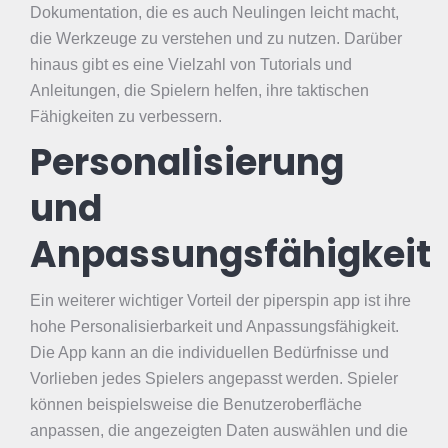
Dokumentation, die es auch Neulingen leicht macht,
die Werkzeuge zu verstehen und zu nutzen. Darüber
hinaus gibt es eine Vielzahl von Tutorials und
Anleitungen, die Spielern helfen, ihre taktischen
Fähigkeiten zu verbessern.
Personalisierung
und
Anpassungsfähigkeit
Ein weiterer wichtiger Vorteil der
piperspin app
ist ihre
hohe Personalisierbarkeit und Anpassungsfähigkeit.
Die App kann an die individuellen Bedürfnisse und
Vorlieben jedes Spielers angepasst werden. Spieler
können beispielsweise die Benutzeroberfläche
anpassen, die angezeigten Daten auswählen und die