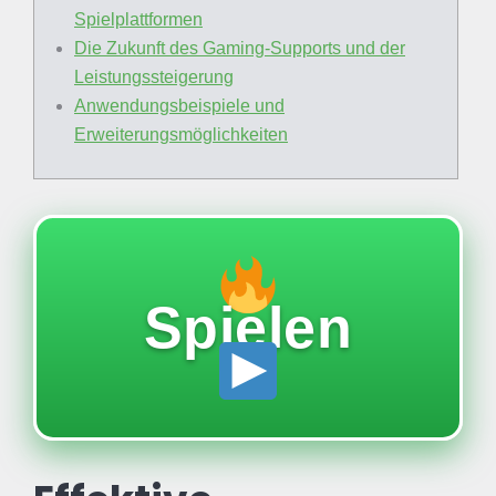
Spielplattformen
Die Zukunft des Gaming-Supports und der
Leistungssteigerung
Anwendungsbeispiele und
Erweiterungsmöglichkeiten
Spielen