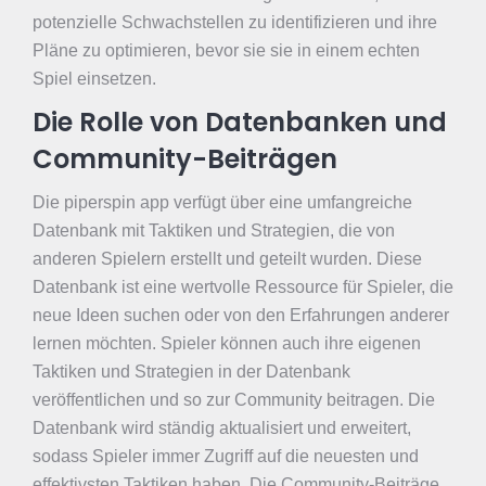
potenzielle Schwachstellen zu identifizieren und ihre
Pläne zu optimieren, bevor sie sie in einem echten
Spiel einsetzen.
Die Rolle von Datenbanken und
Community-Beiträgen
Die
piperspin app
verfügt über eine umfangreiche
Datenbank mit Taktiken und Strategien, die von
anderen Spielern erstellt und geteilt wurden. Diese
Datenbank ist eine wertvolle Ressource für Spieler, die
neue Ideen suchen oder von den Erfahrungen anderer
lernen möchten. Spieler können auch ihre eigenen
Taktiken und Strategien in der Datenbank
veröffentlichen und so zur Community beitragen. Die
Datenbank wird ständig aktualisiert und erweitert,
sodass Spieler immer Zugriff auf die neuesten und
effektivsten Taktiken haben. Die Community-Beiträge