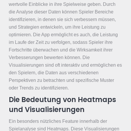
wertvolle Einblicke in ihre Spielweise geben. Durch
die Analyse dieser Daten können Spieler Bereiche
identifizieren, in denen sie sich verbessern müssen,
und Strategien entwickeln, um ihre Leistung zu
optimieren. Die App ermöglicht es auch, die Leistung
im Laufe der Zeit zu verfolgen, sodass Spieler ihre
Fortschritte überwachen und die Wirksamkeit ihrer
Verbesserungen bewerten können. Die
Visualisierungen sind oft interaktiv und ermöglichen es
den Spielern, die Daten aus verschiedenen
Perspektiven zu betrachten und spezifische Muster
oder Trends zu identifizieren.
Die Bedeutung von Heatmaps
und Visualisierungen
Ein besonders nützliches Feature innerhalb der
Spielanalyse sind Heatmaps. Diese Visualisierungen