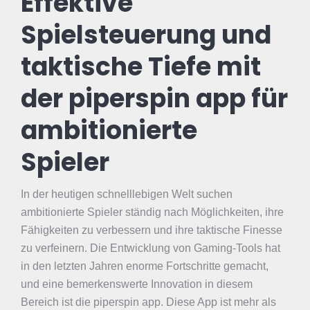
Effektive
Spielsteuerung und
taktische Tiefe mit
der piperspin app für
ambitionierte
Spieler
In der heutigen schnelllebigen Welt suchen
ambitionierte Spieler ständig nach Möglichkeiten, ihre
Fähigkeiten zu verbessern und ihre taktische Finesse
zu verfeinern. Die Entwicklung von Gaming-Tools hat
in den letzten Jahren enorme Fortschritte gemacht,
und eine bemerkenswerte Innovation in diesem
Bereich ist die
piperspin app
. Diese App ist mehr als