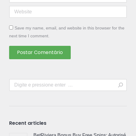
Website
Save my name, email, and website in this browser for the
next time I comment.
Postar Comentário
Search:
Recent articles
BetRiviera Bonus Buy Free Spins: Autorisé