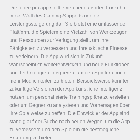
Die
piperspin app
stellt einen bedeutenden Fortschritt
in der Welt des Gaming-Supports und der
Leistungssteigerung dar. Sie bietet eine umfassende
Plattform, die Spielern eine Vielzahl von Werkzeugen
und Ressourcen zur Verfügung stellt, um ihre
Fähigkeiten zu verbessern und ihre taktische Finesse
zu verfeinern. Die App wird sich in Zukunft
wahrscheinlich weiterentwickeln und neue Funktionen
und Technologien integrieren, um den Spielern noch
mehr Möglichkeiten zu bieten. Beispielsweise könnten
zukünftige Versionen der App künstliche Intelligenz
nutzen, um personalisierte Trainingspläne zu erstellen
oder um Gegner zu analysieren und Vorhersagen über
ihre Spielweise zu treffen. Die Entwickler der App sind
ständig auf der Suche nach neuen Wegen, um die App
zu verbessern und den Spielern die bestmögliche
Erfahrung zu bieten.