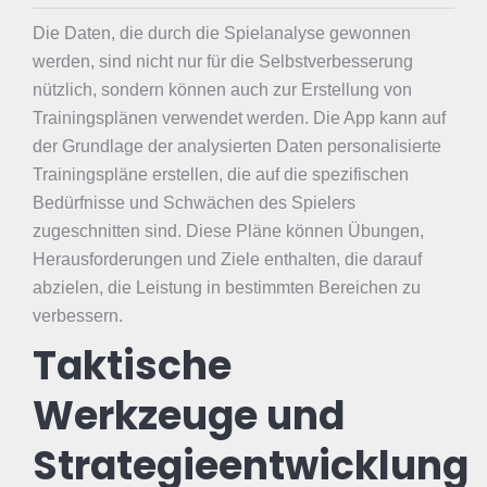
Die Daten, die durch die Spielanalyse gewonnen
werden, sind nicht nur für die Selbstverbesserung
nützlich, sondern können auch zur Erstellung von
Trainingsplänen verwendet werden. Die App kann auf
der Grundlage der analysierten Daten personalisierte
Trainingspläne erstellen, die auf die spezifischen
Bedürfnisse und Schwächen des Spielers
zugeschnitten sind. Diese Pläne können Übungen,
Herausforderungen und Ziele enthalten, die darauf
abzielen, die Leistung in bestimmten Bereichen zu
verbessern.
Taktische
Werkzeuge und
Strategieentwicklung