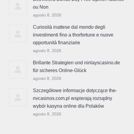
ou Non
agosto 8, 2026
Curiosità inattese dal mondo degli
investimenti fino a thorfortune e nuove
opportunità finanziarie
agosto 8, 2026
Brillante Strategien und ninlayscasino.de
für sicheres Online-Glück
agosto 8, 2026
Szczegółowe informacje dotyczące the-
nvcasinos.com.pl wspierają rozsądny
wybór kasyna online dla Polaków
agosto 8, 2026