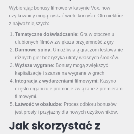
Wybierając bonusy filmowe w kasynie Vox, nowi
użytkownicy mogą zyskać wiele korzyści. Oto niektóre
z najważniejszych:
Tematyczne doświadczenie:
Gra w otoczeniu
ulubionych filmów zwiększa przyjemność z gry.
Darmowe spiny:
Umożliwiają graczom testowanie
różnych gier bez ryzyka utraty własnych środków.
Wyższe wygrane:
Bonusy mogą zwiększyć
kapitalizację i szanse na wygrane w grach.
Integracja z wydarzeniami filmowymi:
Kasyno
często organizuje promocje związane z premierami
filmowymi.
Łatwość w obsłudze:
Proces odbioru bonusów
jest prosty i przyjazny dla nowych użytkowników.
Jak skorzystać z