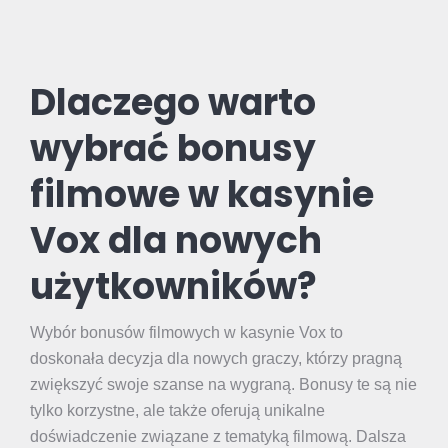
Dlaczego warto
wybrać bonusy
filmowe w kasynie
Vox dla nowych
użytkowników?
Wybór bonusów filmowych w kasynie Vox to
doskonała decyzja dla nowych graczy, którzy pragną
zwiększyć swoje szanse na wygraną. Bonusy te są nie
tylko korzystne, ale także oferują unikalne
doświadczenie związane z tematyką filmową. Dalsza