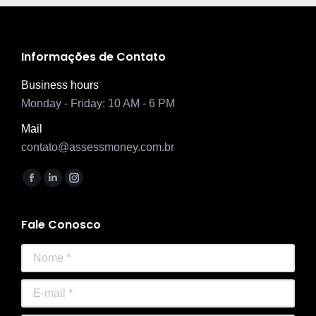
Informações de Contato
Business hours
Monday - Friday: 10 AM - 6 PM
Mail
contato@assessmoney.com.br
Encontre-nos em:
Facebook
Linkedin
Instagram
page
page
page
opens
opens
opens
Fale Conosco
in
in
in
Nome *
new
new
new
window
window
window
E-mail *