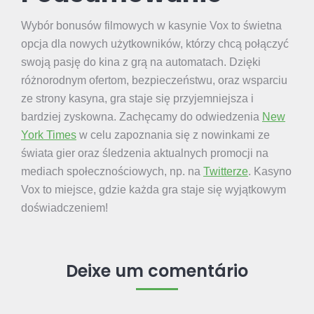
Wybór bonusów filmowych w kasynie Vox to świetna
opcja dla nowych użytkowników, którzy chcą połączyć
swoją pasję do kina z grą na automatach. Dzięki
różnorodnym ofertom, bezpieczeństwu, oraz wsparciu
ze strony kasyna, gra staje się przyjemniejsza i
bardziej zyskowna. Zachęcamy do odwiedzenia
New
York Times
w celu zapoznania się z nowinkami ze
świata gier oraz śledzenia aktualnych promocji na
mediach społecznościowych, np. na
Twitterze
. Kasyno
Vox to miejsce, gdzie każda gra staje się wyjątkowym
doświadczeniem!
Deixe um comentário