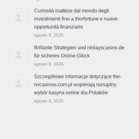
Curiosità inattese dal mondo degli
investimenti fino a thorfortune e nuove
opportunità finanziarie
agosto 8, 2026
Brillante Strategien und ninlayscasino.de
für sicheres Online-Glück
agosto 8, 2026
Szczegółowe informacje dotyczące the-
nvcasinos.com.pl wspierają rozsądny
wybór kasyna online dla Polaków
agosto 8, 2026