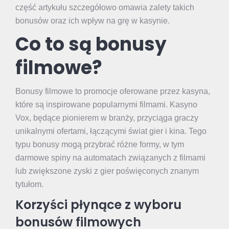
część artykułu szczegółowo omawia zalety takich
bonusów oraz ich wpływ na grę w kasynie.
Co to są bonusy
filmowe?
Bonusy filmowe to promocje oferowane przez kasyna,
które są inspirowane popularnymi filmami. Kasyno
Vox, będące pionierem w branży, przyciąga graczy
unikalnymi ofertami, łączącymi świat gier i kina. Tego
typu bonusy mogą przybrać różne formy, w tym
darmowe spiny na automatach związanych z filmami
lub zwiększone zyski z gier poświęconych znanym
tytułom.
Korzyści płynące z wyboru
bonusów filmowych