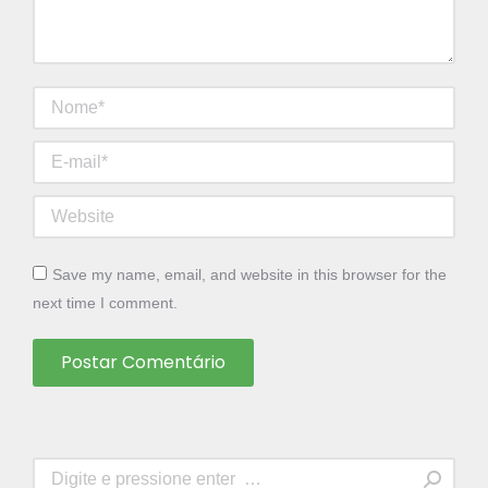
Nome *
E-mail *
Website
Save my name, email, and website in this browser for the
next time I comment.
Postar Comentário
Search: