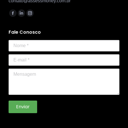
contato@assessmoney.com.br
Encontre-nos em:
Facebook
Linkedin
Instagram
page
page
page
opens
opens
opens
Fale Conosco
in
in
in
Nome *
new
new
new
window
window
window
E-mail *
Mensagem
Enviar