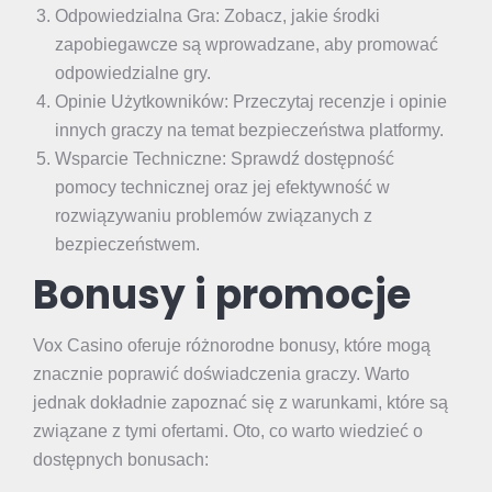
Odpowiedzialna Gra: Zobacz, jakie środki
zapobiegawcze są wprowadzane, aby promować
odpowiedzialne gry.
Opinie Użytkowników: Przeczytaj recenzje i opinie
innych graczy na temat bezpieczeństwa platformy.
Wsparcie Techniczne: Sprawdź dostępność
pomocy technicznej oraz jej efektywność w
rozwiązywaniu problemów związanych z
bezpieczeństwem.
Bonusy i promocje
Vox Casino oferuje różnorodne bonusy, które mogą
znacznie poprawić doświadczenia graczy. Warto
jednak dokładnie zapoznać się z warunkami, które są
związane z tymi ofertami. Oto, co warto wiedzieć o
dostępnych bonusach: