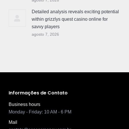
agosto 7, 2026
Detailed analysis reveals exciting potential
within grizzlys quest casino online for
savvy players
agosto 7, 2026
Informações de Contato
Business hours
Monday - Friday: 10 AM - 6 PM
Mail