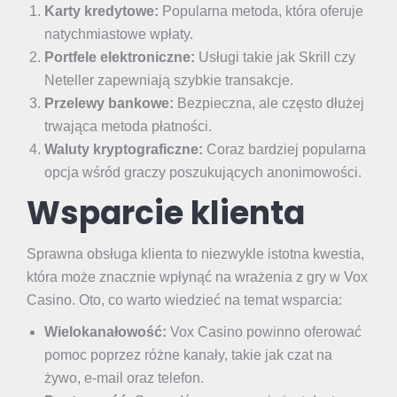
Karty kredytowe:
Popularna metoda, która oferuje
natychmiastowe wpłaty.
Portfele elektroniczne:
Usługi takie jak Skrill czy
Neteller zapewniają szybkie transakcje.
Przelewy bankowe:
Bezpieczna, ale często dłużej
trwająca metoda płatności.
Waluty kryptograficzne:
Coraz bardziej popularna
opcja wśród graczy poszukujących anonimowości.
Wsparcie klienta
Sprawna obsługa klienta to niezwykle istotna kwestia,
która może znacznie wpłynąć na wrażenia z gry w Vox
Casino. Oto, co warto wiedzieć na temat wsparcia:
Wielokanałowość:
Vox Casino powinno oferować
pomoc poprzez różne kanały, takie jak czat na
żywo, e-mail oraz telefon.