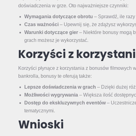
doświadczenia w grze. Oto najważniejsze czynniki:
Wymagania dotyczące obrotu
– Sprawdź, ile razy
Czas ważności
– Upewnij się, że zdążysz wykorzy
Warunki dotyczące gier
– Niektóre bonusy mogą by
grach możesz je wykorzystać.
Korzyści z korzysta
Korzyści płynące z korzystania z bonusów filmowych 
bankrolla, bonusy te oferują także:
Lepsze doświadczenia w grach
– Dzięki dużej róż
Możliwości wygrywania
– Większa ilość dostępny
Dostęp do ekskluzywnych eventów
– Uczestnicze
tematycznymi.
Wnioski