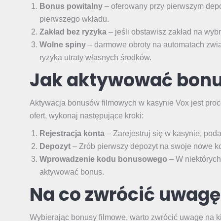
Bonus powitalny
– oferowany przy pierwszym depoz
pierwszego wkładu.
Zakład bez ryzyka
– jeśli obstawisz zakład na wybr
Wolne spiny
– darmowe obroty na automatach zwią
ryzyka utraty własnych środków.
Jak aktywować bonu
Aktywacja bonusów filmowych w kasynie Vox jest proce
ofert, wykonaj następujące kroki:
Rejestracja konta
– Zarejestruj się w kasynie, pod
Depozyt
– Zrób pierwszy depozyt na swoje nowe ko
Wprowadzenie kodu bonusowego
– W niektórych
aktywować bonus.
Na co zwrócić uwagę
Wybierając bonusy filmowe, warto zwrócić uwagę na k