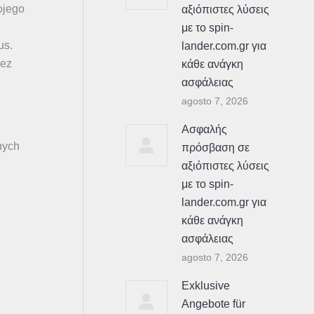
ojego
αξιόπιστες λύσεις
με το spin-
us.
lander.com.gr για
bez
κάθε ανάγκη
ασφάλειας
agosto 7, 2026
Ασφαλής
nych
πρόσβαση σε
αξιόπιστες λύσεις
με το spin-
lander.com.gr για
κάθε ανάγκη
ασφάλειας
agosto 7, 2026
?
Exklusive
Angebote für