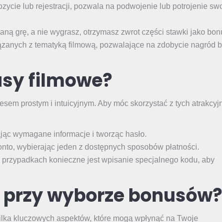
ycie lub rejestracji, pozwala na podwojenie lub potrojenie sw
aną grę, a nie wygrasz, otrzymasz zwrot części stawki jako bon
zanych z tematyką filmową, pozwalające na zdobycie nagród 
sy filmowe?
sem prostym i intuicyjnym. Aby móc skorzystać z tych atrakcyj
ając wymagane informacje i tworząc hasło.
nto, wybierając jeden z dostępnych sposobów płatności.
 przypadkach konieczne jest wpisanie specjalnego kodu, aby
 przy wyborze bonusów
ilka kluczowych aspektów, które mogą wpłynąć na Twoje