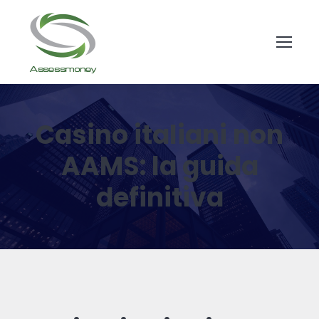
Casino italiani non
AAMS: la guida
definitiva