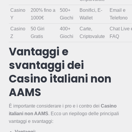
Casino
200% fino a
500+
Bonifici, E-
Email e
Y
1000€
Giochi
Wallet
Telefono
Casino
50 Giri
400+
Carte,
Chat Live 
Z
Gratis
Giochi
Criptovalute
FAQ
Vantaggi e
svantaggi dei
Casino italiani non
AAMS
È importante considerare i pro e i contro dei
Casino
italiani non AAMS
. Ecco un riepilogo delle principali
vantaggi e svantaggi:
Vantaggi: