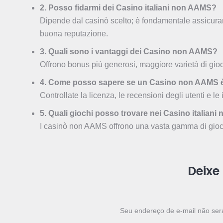
2. Posso fidarmi dei Casino italiani non AAMS?
Dipende dal casinò scelto; è fondamentale assicurarsi
buona reputazione.
3. Quali sono i vantaggi dei Casino non AAMS?
Offrono bonus più generosi, maggiore varietà di gioch
4. Come posso sapere se un Casino non AAMS è
Controllate la licenza, le recensioni degli utenti e le
5. Quali giochi posso trovare nei Casino italian
I casinò non AAMS offrono una vasta gamma di giochi, 
Deixe
Seu endereço de e-mail não ser