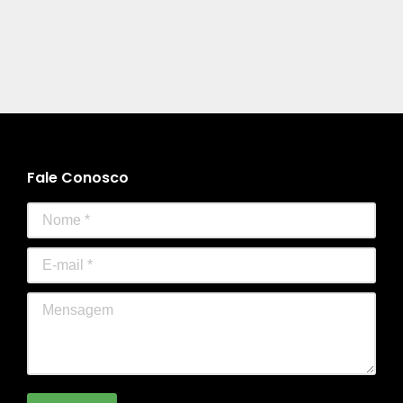
Fale Conosco
Nome *
E-mail *
Mensagem