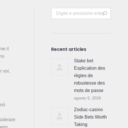
a
Search:
Recent articles
me il
ono
Stake bet
Explication des
r voi,
règles de
robustesse des
mots de passe
agosto 5, 2026
inò
Zodiac-casino
Side Bets Worth
siderare
Taking
bero