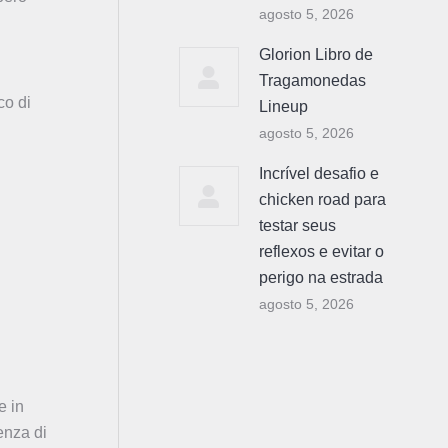
agosto 5, 2026
Glorion Libro de
Tragamonedas
co di
Lineup
agosto 5, 2026
Incrível desafio e
chicken road para
testar seus
reflexos e evitar o
perigo na estrada
agosto 5, 2026
e in
enza di