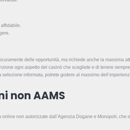
affidabile.
gere.
sicuramente delle opportunità, ma richiede anche la massima at
tenzione ogni aspetto del casinò che scegliete e di tenere sempre
 selezione informata, potrete godere al massimo dell’esperienz
ani non AAMS
co online non autorizzate dall’Agenzia Dogane e Monopoli, che 