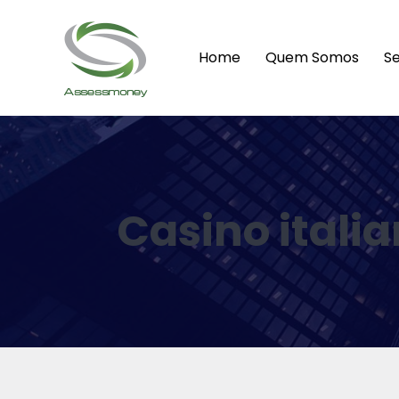
Home
Quem Somos
Se
Casino italia