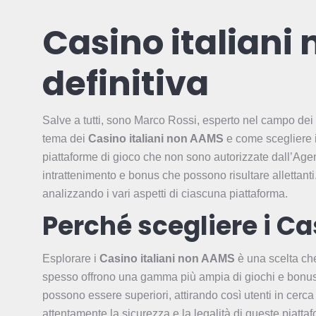
Casino italiani
definitiva
Salve a tutti, sono Marco Rossi, esperto nel campo dei
tema dei
Casino italiani non AAMS
e come scegliere i
piattaforme di gioco che non sono autorizzate dall’Age
intrattenimento e bonus che possono risultare allettanti
analizzando i vari aspetti di ciascuna piattaforma.
Perché scegliere i C
Esplorare i
Casino italiani non AAMS
è una scelta che
spesso offrono una gamma più ampia di giochi e bonus pi
possono essere superiori, attirando così utenti in cerca
attentamente la sicurezza e la legalità di queste piat