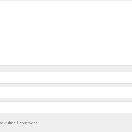
next time I comment.