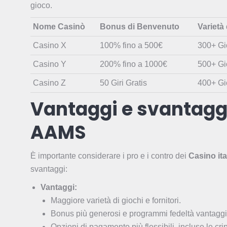
gioco.
Nome Casinò
Bonus di Benvenuto
Varietà 
Casino X
100% fino a 500€
300+ Gi
Casino Y
200% fino a 1000€
500+ Gi
Casino Z
50 Giri Gratis
400+ Gi
Vantaggi e svantaggi
AAMS
È importante considerare i pro e i contro dei
Casino it
svantaggi:
Vantaggi:
Maggiore varietà di giochi e fornitori.
Bonus più generosi e programmi fedeltà vantaggi
Opzioni di pagamento più flessibili, incluse le cri