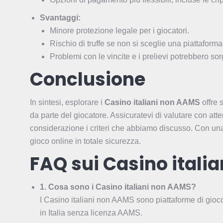
Svantaggi:
Minore protezione legale per i giocatori.
Rischio di truffe se non si sceglie una piattaforma 
Problemi con le vincite e i prelievi potrebbero sor
Conclusione
In sintesi, esplorare i
Casino italiani non AAMS
offre 
da parte del giocatore. Assicuratevi di valutare con at
considerazione i criteri che abbiamo discusso. Con una
gioco online in totale sicurezza.
FAQ sui Casino itali
1. Cosa sono i Casino italiani non AAMS?
I Casino italiani non AAMS sono piattaforme di gio
in Italia senza licenza AAMS.