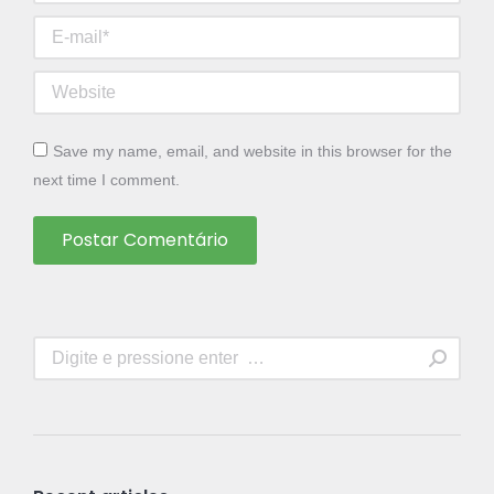
E-mail *
Website
Save my name, email, and website in this browser for the
next time I comment.
Postar Comentário
Search: