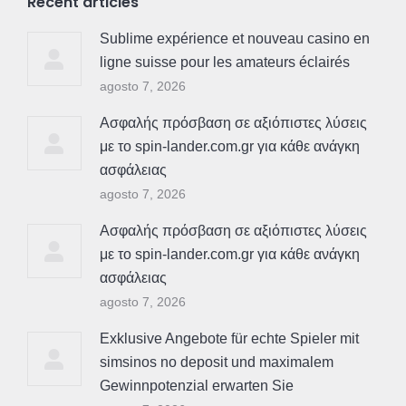
Recent articles
Sublime expérience et nouveau casino en
ligne suisse pour les amateurs éclairés
agosto 7, 2026
Ασφαλής πρόσβαση σε αξιόπιστες λύσεις
με το spin-lander.com.gr για κάθε ανάγκη
ασφάλειας
agosto 7, 2026
Ασφαλής πρόσβαση σε αξιόπιστες λύσεις
με το spin-lander.com.gr για κάθε ανάγκη
ασφάλειας
agosto 7, 2026
Exklusive Angebote für echte Spieler mit
simsinos no deposit und maximalem
Gewinnpotenzial erwarten Sie