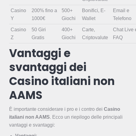
Casino
200% fino a
500+
Bonifici, E-
Email e
Y
1000€
Giochi
Wallet
Telefono
Casino
50 Giri
400+
Carte,
Chat Live 
Z
Gratis
Giochi
Criptovalute
FAQ
Vantaggi e
svantaggi dei
Casino italiani non
AAMS
È importante considerare i pro e i contro dei
Casino
italiani non AAMS
. Ecco un riepilogo delle principali
vantaggi e svantaggi:
Vantaggi: