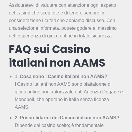
Assicuratevi di valutare con attenzione ogni aspetto
del casinò che scegliete e di tenere sempre in
considerazione i criteri che abbiamo discusso. Con
una selezione informata, potrete godere al massimo
dell’esperienza di gioco online in totale sicurezza.
FAQ sui Casino
italiani non AAMS
1. Cosa sono i Casino italiani non AAMS?
I Casino italiani non AAMS sono piattaforme di
gioco online non autorizzate dall’Agenzia Dogane e
Monopoli, che operano in Italia senza licenza
AAMS.
2. Posso fidarmi dei Casino italiani non AAMS?
Dipende dal casinò scelto; è fondamentale