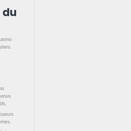
s du
Casino
liers.
no
 bonus
ifs.
joueurs
lèmes.