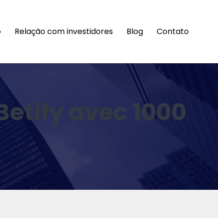
o
Relação com investidores
Blog
Contato
 Betify avec 1000