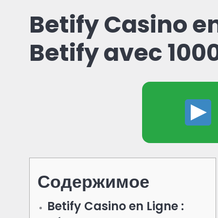
Betify Casino en
Betify avec 100
Содержимое
Betify Casino en Ligne :