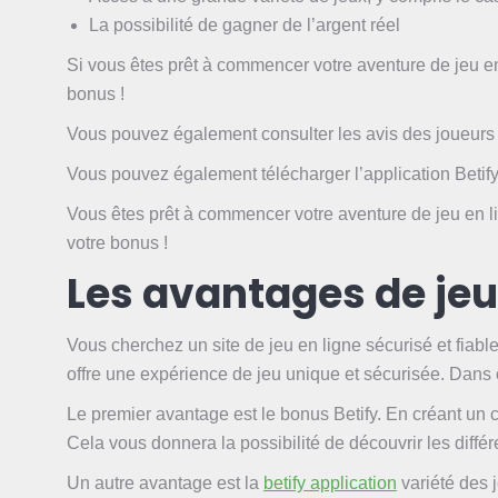
La possibilité de gagner de l’argent réel
Si vous êtes prêt à commencer votre aventure de jeu en 
bonus !
Vous pouvez également consulter les avis des joueurs d
Vous pouvez également télécharger l’application Betify 
Vous êtes prêt à commencer votre aventure de jeu en lig
votre bonus !
Les avantages de jeu
Vous cherchez un site de jeu en ligne sécurisé et fiable 
offre une expérience de jeu unique et sécurisée. Dans c
Le premier avantage est le bonus Betify. En créant un
Cela vous donnera la possibilité de découvrir les diffé
Un autre avantage est la
betify application
variété des 