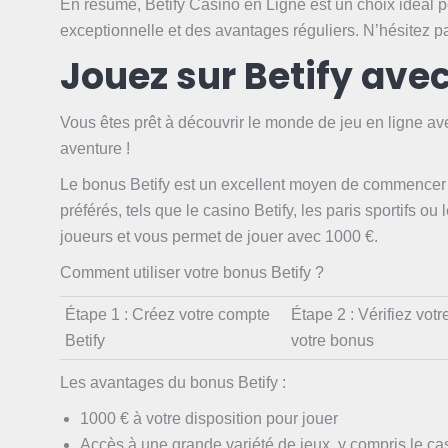
En résumé, Betify Casino en Ligne est un choix idéal p
exceptionnelle et des avantages réguliers. N’hésitez pa
Jouez sur Betify ave
Vous êtes prêt à découvrir le monde de jeu en ligne a
aventure !
Le bonus Betify est un excellent moyen de commencer v
préférés, tels que le casino Betify, les paris sportifs 
joueurs et vous permet de jouer avec 1000 €.
Comment utiliser votre bonus Betify ?
Étape 1 : Créez votre compte
Étape 2 : Vérifiez vot
Betify
votre bonus
Les avantages du bonus Betify :
1000 € à votre disposition pour jouer
Accès à une grande variété de jeux, y compris le casi