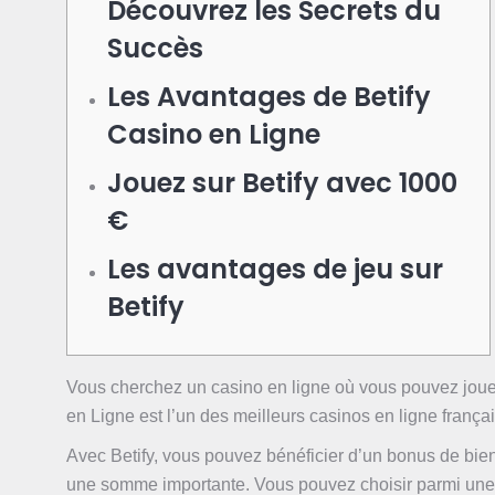
Découvrez les Secrets du
Succès
Les Avantages de Betify
Casino en Ligne
Jouez sur Betify avec 1000
€
Les avantages de jeu sur
Betify
Vous cherchez un casino en ligne où vous pouvez jouer 
en Ligne est l’un des meilleurs casinos en ligne franç
Avec Betify, vous pouvez bénéficier d’un bonus de bi
une somme importante. Vous pouvez choisir parmi une gr