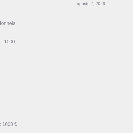
agosto 7, 2026
sionnels
ec 1000
c 1000 €