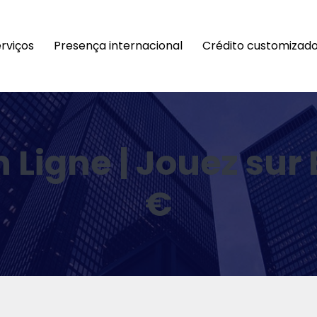
rviços
Presença internacional
Crédito customizad
 Ligne | Jouez sur
€