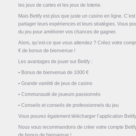
les jeux de cartes et les jeux de loterie.
Mais Betify est plus que juste un casino en ligne. C’
partager leurs expériences et leurs stratégies. Vous p
du jeu pour améliorer vos chances de gagner.
Alors, qu’est-ce que vous attendez ? Créez votre com
€ de bonus de bienvenue !
Les avantages de jouer sur Betify :
• Bonus de bienvenue de 1000 €
• Grande variété de jeux de casino
• Communauté de joueurs passionnés
• Conseils et conseils de professionnels du jeu
Vous pouvez également télécharger l’application Betify 
Nous vous recommandons de créer votre compte Betify
de bonus de bienvenue !