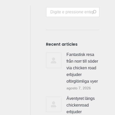
Search:
Recent articles
Fantastisk resa
från norr till söder
via chicken road
erbjuder
oförglömliga vyer
agosto 7, 2026
Äventyret längs
chickenroad
erbjuder