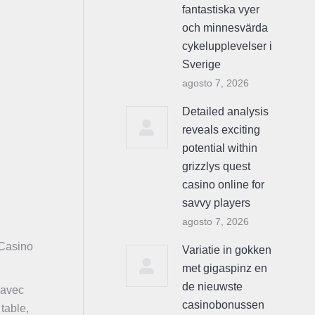
fantastiska vyer
och minnesvärda
cykelupplevelser i
Sverige
agosto 7, 2026
Detailed analysis
reveals exciting
potential within
grizzlys quest
casino online for
savvy players
agosto 7, 2026
 Casino
Variatie in gokken
met gigaspinz en
de nieuwste
 avec
casinobonussen
table,