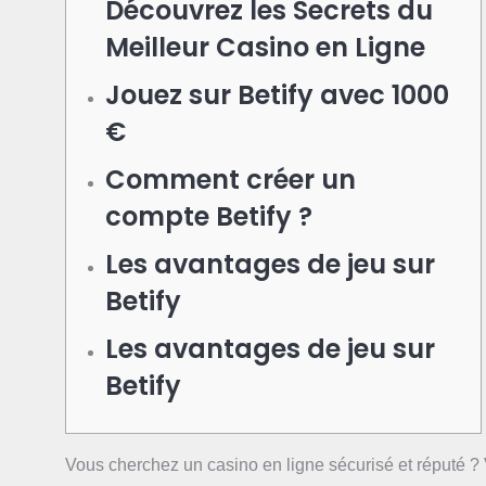
Découvrez les Secrets du
Meilleur Casino en Ligne
Jouez sur Betify avec 1000
€
Comment créer un
compte Betify ?
Les avantages de jeu sur
Betify
Les avantages de jeu sur
Betify
Vous cherchez un casino en ligne sécurisé et réputé ? 