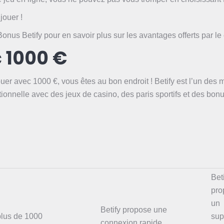
jouer !
onus Betify pour en savoir plus sur les avantages offerts par le
c 1000 €
er avec 1000 €, vous êtes au bon endroit ! Betify est l’un des m
ionnelle avec des jeux de casino, des paris sportifs et des bon
Bet
pro
un
Betify propose une
plus de 1000
sup
connexion rapide