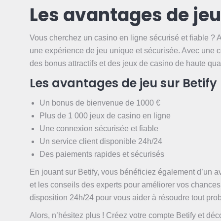
Les avantages de jeu
Vous cherchez un casino en ligne sécurisé et fiable ? Al
une expérience de jeu unique et sécurisée. Avec une c
des bonus attractifs et des jeux de casino de haute qual
Les avantages de jeu sur Betify
Un bonus de bienvenue de 1000 €
Plus de 1 000 jeux de casino en ligne
Une connexion sécurisée et fiable
Un service client disponible 24h/24
Des paiements rapides et sécurisés
En jouant sur Betify, vous bénéficiez également d’un av
et les conseils des experts pour améliorer vos chances 
disposition 24h/24 pour vous aider à résoudre tout pro
Alors, n’hésitez plus ! Créez votre compte Betify et déc