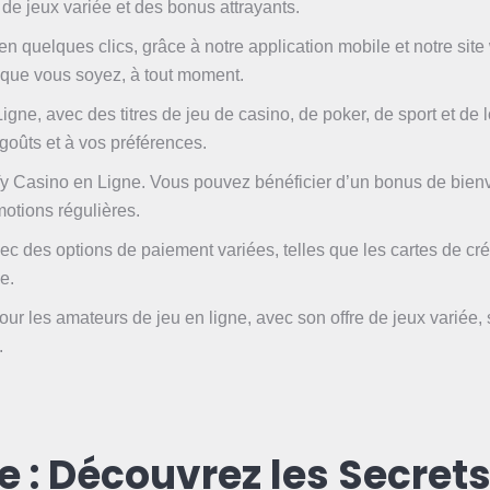
 de jeux variée et des bonus attrayants.
 quelques clics, grâce à notre application mobile et notre sit
où que vous soyez, à tout moment.
ne, avec des titres de jeu de casino, de poker, de sport et de l
goûts et à vos préférences.
fy Casino en Ligne. Vous pouvez bénéficier d’un bonus de bie
otions régulières.
c des options de paiement variées, telles que les cartes de créd
e.
ur les amateurs de jeu en ligne, avec son offre de jeux variée,
.
e : Découvrez les Secret