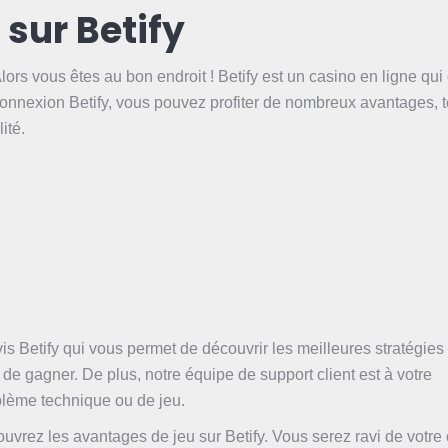
 sur Betify
ors vous êtes au bon endroit ! Betify est un casino en ligne qui 
onnexion Betify, vous pouvez profiter de nombreux avantages, t
ité.
is Betify qui vous permet de découvrir les meilleures stratégies
de gagner. De plus, notre équipe de support client est à votre
blème technique ou de jeu.
ouvrez les avantages de jeu sur Betify. Vous serez ravi de votre 