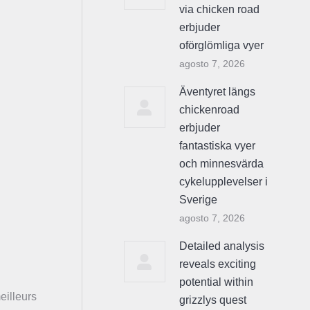
via chicken road
erbjuder
oförglömliga vyer
agosto 7, 2026
Äventyret längs
chickenroad
erbjuder
fantastiska vyer
och minnesvärda
cykelupplevelser i
Sverige
agosto 7, 2026
Detailed analysis
reveals exciting
potential within
eilleurs
grizzlys quest