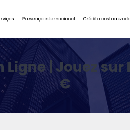
rviços
Presença internacional
Crédito customizad
 Ligne | Jouez sur
€