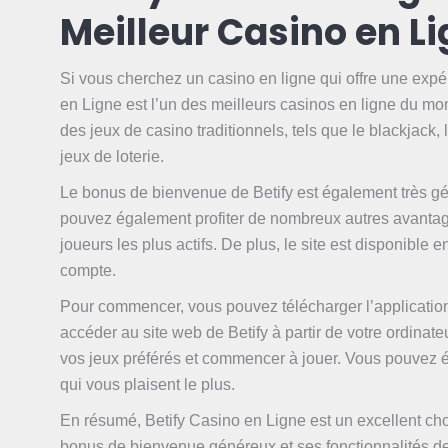
Meilleur Casino en L
Si vous cherchez un casino en ligne qui offre une expé
en Ligne est l’un des meilleurs casinos en ligne du mo
des jeux de casino traditionnels, tels que le blackjack,
jeux de loterie.
Le bonus de bienvenue de Betify est également très gé
pouvez également profiter de nombreux autres avantag
joueurs les plus actifs. De plus, le site est disponible e
compte.
Pour commencer, vous pouvez télécharger l’applicatio
accéder au site web de Betify à partir de votre ordinat
vos jeux préférés et commencer à jouer. Vous pouvez ég
qui vous plaisent le plus.
En résumé, Betify Casino en Ligne est un excellent cho
bonus de bienvenue généreux et ses fonctionnalités de