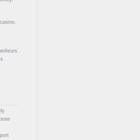
 casino.
eilleurs
us
ify
pose
port